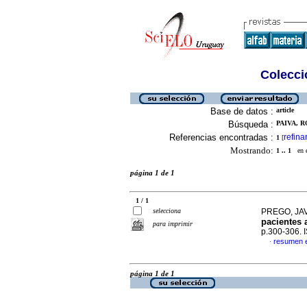
Colecció
Base de datos :
article
Búsqueda :
PAIVA, R
Referencias encontradas :
refina
1
[
Mostrando:
1 .. 1
en el
página 1 de 1
1 / 1
selecciona
PREGO, JAV
pacientes 
para imprimir
p.300-306.
resumen 
·
página 1 de 1