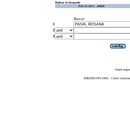
Refinar la búsqueda
Base de datos :
article
Buscar
1
2
3
Search engin
BIREME/OPS/OMS - Centro Latinoameri