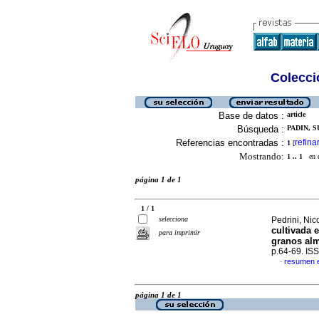
Colecció
Base de datos :
article
Búsqueda :
PADIN, S
Referencias encontradas :
refina
1
[
Mostrando:
1 .. 1
en el
página 1 de 1
1 / 1
selecciona
Pedrini, Nico
cultivada 
para imprimir
granos al
p.64-69. IS
resumen 
·
página 1 de 1