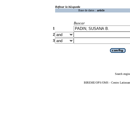
Refinar la búsqueda
Base de datos :
article
Buscar
1
2
3
Search engin
BIREME/OPS/OMS - Centro Latinoameri