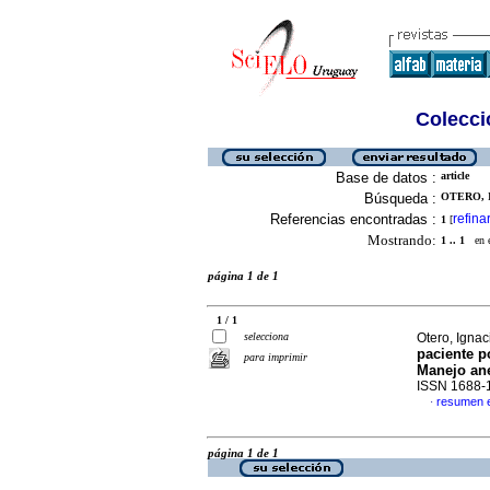
Colecció
Base de datos :
article
Búsqueda :
OTERO, I
Referencias encontradas :
refina
1
[
Mostrando:
1 .. 1
en el
página 1 de 1
1 / 1
selecciona
Otero, Igna
paciente 
para imprimir
Manejo an
ISSN 1688-
resumen 
·
página 1 de 1