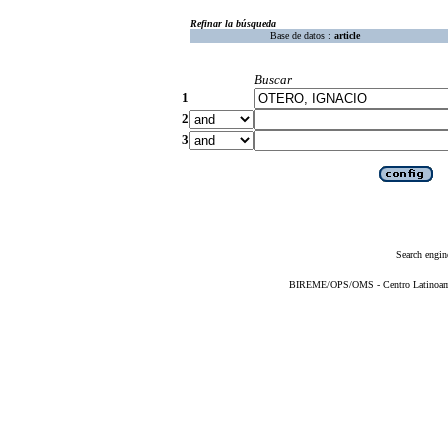
Refinar la búsqueda
Base de datos :
article
Buscar
1
2
3
Search engin
BIREME/OPS/OMS - Centro Latinoameri