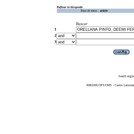
Refinar la búsqueda
Base de datos :
article
Buscar
1
2
3
Search engin
BIREME/OPS/OMS - Centro Latinoameri