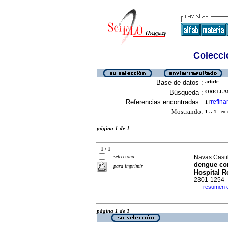
Colecció
Base de datos :
article
Búsqueda :
ORELLAN
Referencias encontradas :
refina
1
[
Mostrando:
1 .. 1
en el
página 1 de 1
1 / 1
selecciona
Navas Castil
dengue con
para imprimir
Hospital R
2301-1254
resumen 
·
página 1 de 1