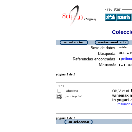
Colecció
Base de datos :
article
Búsqueda :
OLT, V. [
Referencias encontradas :
refina
1
[
Mostrando:
1 .. 1
en el
página 1 de 1
1 / 1
selecciona
Olt, V. et al.
winemaking
para imprimir
in yogurt
.
resumen e
·
página 1 de 1