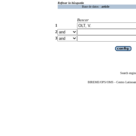
Refinar la búsqueda
Base de datos :
article
Buscar
1
2
3
Search engin
BIREME/OPS/OMS - Centro Latinoameri