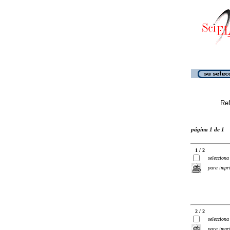
Ref
página 1 de 1
1 / 2
selecciona
para impr
2 / 2
selecciona
para impr