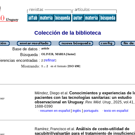
Colección de la biblioteca
Base de datos :
article
Búsqueda :
OLIVER, MARIA [Autor]
erencias encontradas :
refinar
2
[
]
Mostrando:
1 .. 2
en el formato [
ISO 690
]
Conocimientos y experiencias de l
Méndez, Diego et al.
pacientes con las tecnologías sanitarias: un estudio
imir
observacional en Uruguay
.
Rev. Méd. Urug.
, 2025, vol.41
1688-0390
|
|
resumen en español
inglés
portugués
texto en español
·
·
Análisis de costo-utilidad de
Ramírez, Francisco et al.
sacubitril/valsartán para el tratamiento de insuficienc
imir