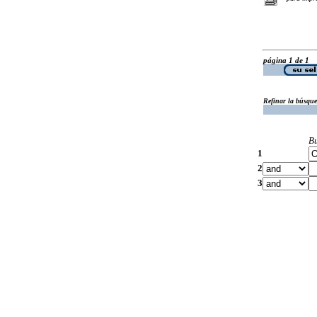
página 1 de 1
Refinar la búsqu
B
1
2
3