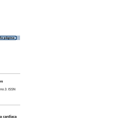
os
, no.3. ISSN
ia cardíaca