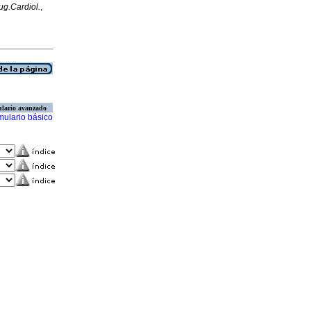
ug.Cardiol.
,
lario avanzado
mulario básico