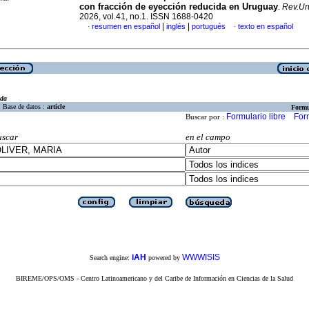
con fracción de eyección reducida en Uruguay
.
Rev.Ur
2026, vol.41, no.1. ISSN 1688-0420
|
|
resumen en español
inglés
portugués
texto en español
·
·
eda
Base de datos :
article
Formu
Formulario libre
For
Buscar por :
uscar
en el campo
iAH
WWWISIS
Search engine:
powered by
BIREME/OPS/OMS - Centro Latinoamericano y del Caribe de Información en Ciencias de la Salud