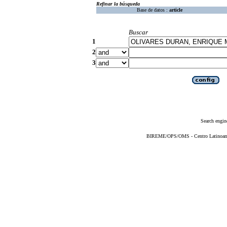
Refinar la búsqueda
Base de datos :
article
Buscar
1
2
3
Search engin
BIREME/OPS/OMS - Centro Latinoameri