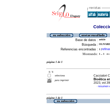
Colecció
Base de datos :
article
Búsqueda :
OLIVARE
Referencias encontradas :
refina
1
[
Mostrando:
1 .. 1
en el
página 1 de 1
1 / 1
Cacciatori 
selecciona
Bioética e
para imprimir
2023, vol.3
resumen 
·
página 1 de 1