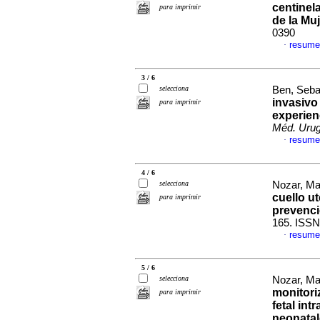
centinela
para imprimir
de la Mu
0390
resume
·
3 / 6
selecciona
Ben, Sebas
invasivo
para imprimir
experien
Méd. Urug
resume
·
4 / 6
selecciona
Nozar, Ma
cuello u
para imprimir
prevenc
165. ISSN
resume
·
5 / 6
selecciona
Nozar, Ma
monitori
para imprimir
fetal in
neonata