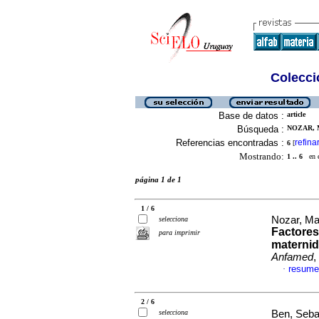
Colecció
Base de datos :
article
Búsqueda :
NOZAR, 
Referencias encontradas :
refina
6
[
Mostrando:
1 .. 6
en el
página 1 de 1
1 / 6
Nozar, Mar
selecciona
Factores
para imprimir
maternid
Anfamed
,
resume
·
2 / 6
selecciona
Ben, Sebas