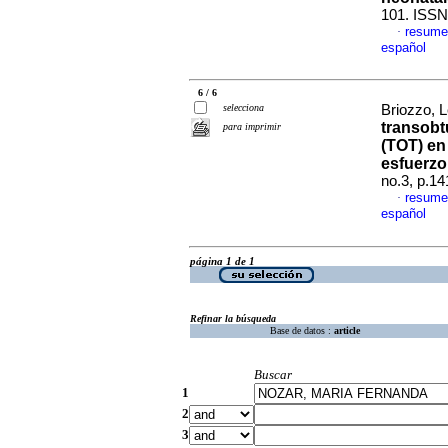
101. ISSN
resume
·
español
6 / 6
selecciona
Briozzo, L
transobt
para imprimir
(TOT) en 
esfuerzo
no.3, p.1
resume
·
español
página 1 de 1
Refinar la búsqueda
Base de datos :
article
Buscar
1
2
3