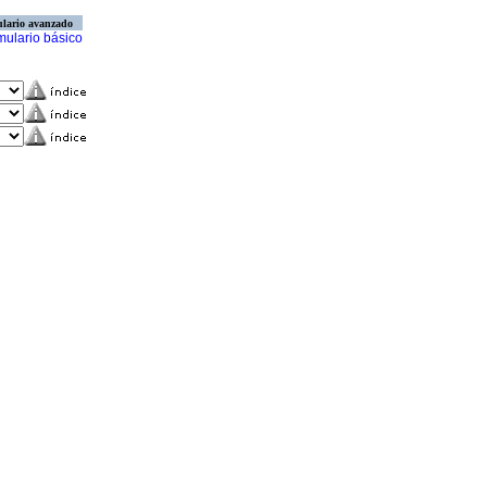
lario avanzado
mulario básico