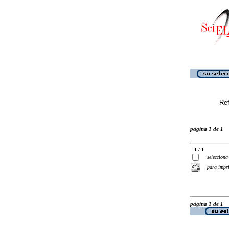
Ref
página 1 de 1
1 / 1
selecciona
para impr
página 1 de 1