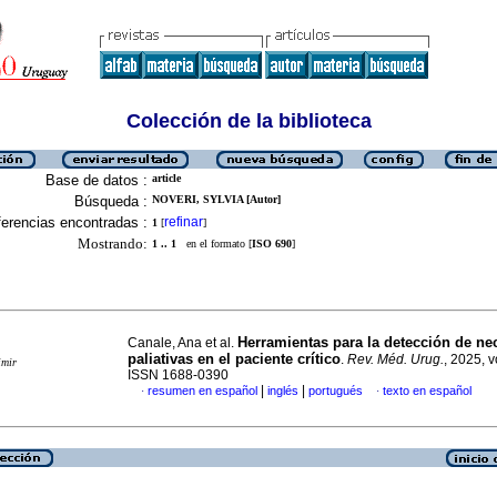
Colección de la biblioteca
Base de datos :
article
Búsqueda :
NOVERI, SYLVIA [Autor]
erencias encontradas :
refinar
1
[
]
Mostrando:
1 .. 1
en el formato [
ISO 690
]
Herramientas para la detección de ne
Canale, Ana et al.
paliativas en el paciente crítico
.
Rev. Méd. Urug.
, 2025, v
imir
ISSN 1688-0390
|
|
resumen en español
inglés
portugués
texto en español
·
·