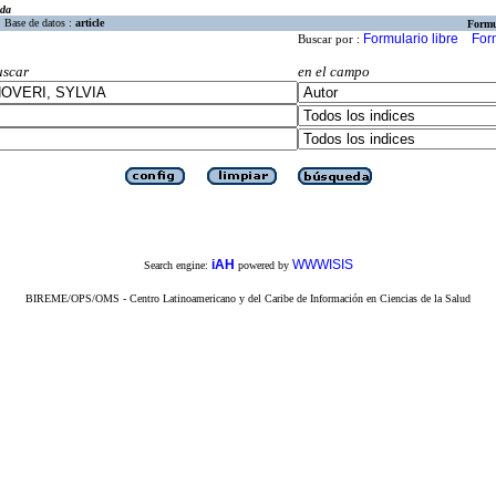
eda
Base de datos :
article
Formu
Formulario libre
For
Buscar por :
uscar
en el campo
iAH
WWWISIS
Search engine:
powered by
BIREME/OPS/OMS - Centro Latinoamericano y del Caribe de Información en Ciencias de la Salud