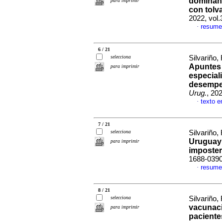
dominant
para imprimir
con tolv
2022, vol
resume
·
6 / 21
selecciona
Silvariño,
Apuntes 
para imprimir
especial
desempeñ
Urug.
, 20
texto e
·
7 / 21
selecciona
Silvariño,
Uruguay:
para imprimir
imposte
1688-039
resume
·
8 / 21
selecciona
Silvariño,
vacunac
para imprimir
paciente