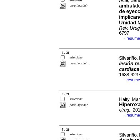
Acle, Sant
ambulato
para imprimir
de eyecc
implican
Unidad Mu
Rev. Urug.
6797
resume
·
3 / 21
selecciona
Silvariño
lesión re
para imprimir
cardíaca
1688-423
resume
·
4 / 21
Halty, Ma
selecciona
Hiperoxa
para imprimir
Urug.
, 20
resume
·
5 / 21
selecciona
Silvariño,