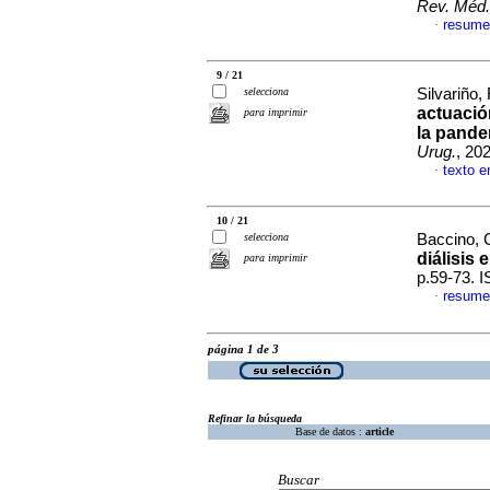
Rev. Méd.
resume
·
9 / 21
selecciona
Silvariño,
actuació
para imprimir
la pande
Urug.
, 20
texto e
·
10 / 21
selecciona
Baccino, C
diálisis
para imprimir
p.59-73. 
resume
·
página 1 de 3
Refinar la búsqueda
Base de datos :
article
Buscar