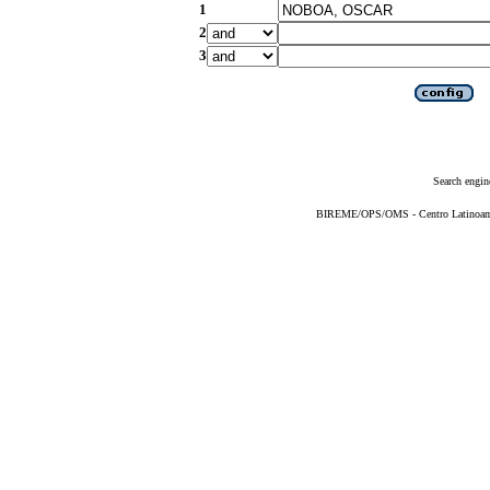
1
2
3
Search engin
BIREME/OPS/OMS - Centro Latinoameri