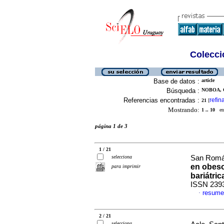
Colecció
Base de datos :
article
Búsqueda :
NOBOA, O
Referencias encontradas :
refin
21
[
Mostrando:
1 .. 10
en 
página 1 de 3
1 / 21
selecciona
San Román
en obeso
para imprimir
bariátric
ISSN 239
resume
·
2 / 21
selecciona