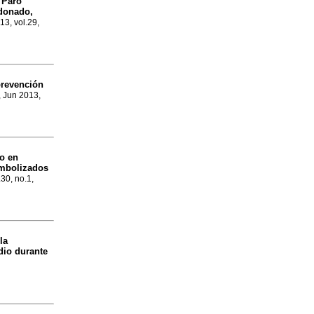
Paro
y
ldonado,
13, vol.29,
prevención
, Jun 2013,
o en
ombolizados
.30, no.1,
la
dio durante