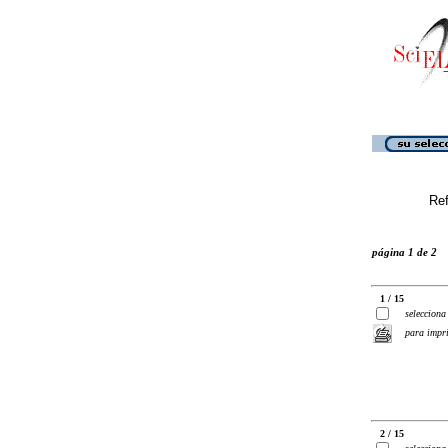
Ref
página 1 de 2
1 / 15
selecciona
para impr
2 / 15