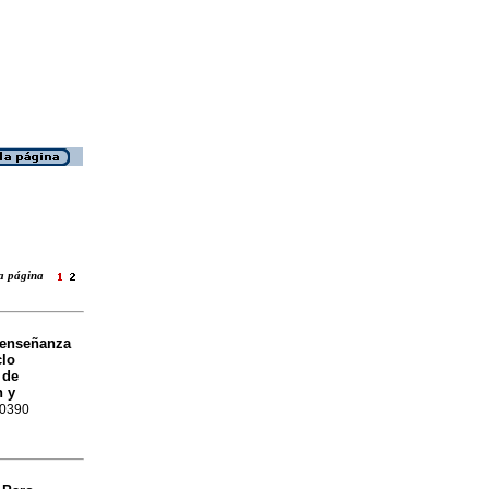
 la página
 enseñanza
clo
 de
n y
-0390