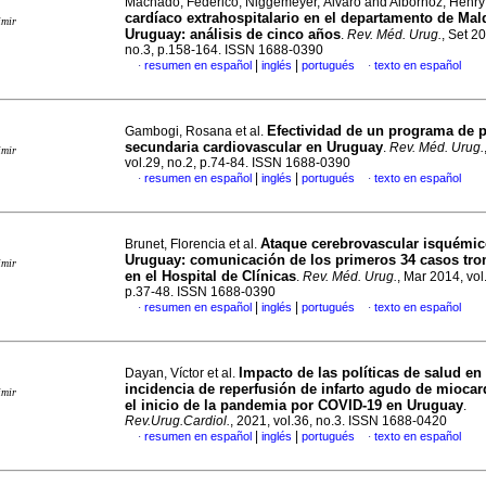
Machado, Federico, Niggemeyer, Álvaro and Albornoz, Henr
cardíaco extrahospitalario en el departamento de Ma
imir
Uruguay: análisis de cinco años
.
Rev. Méd. Urug.
, Set 20
no.3, p.158-164. ISSN 1688-0390
|
|
resumen en español
inglés
portugués
texto en español
·
·
Efectividad de un programa de 
Gambogi, Rosana et al.
secundaria cardiovascular en Uruguay
.
Rev. Méd. Urug.
imir
vol.29, no.2, p.74-84. ISSN 1688-0390
|
|
resumen en español
inglés
portugués
texto en español
·
·
Ataque cerebrovascular isquémic
Brunet, Florencia et al.
Uruguay: comunicación de los primeros 34 casos tr
imir
en el Hospital de Clínicas
.
Rev. Méd. Urug.
, Mar 2014, vol
p.37-48. ISSN 1688-0390
|
|
resumen en español
inglés
portugués
texto en español
·
·
Impacto de las políticas de salud en 
Dayan, Víctor et al.
incidencia de reperfusión de infarto agudo de miocar
imir
el inicio de la pandemia por COVID-19 en Uruguay
.
Rev.Urug.Cardiol.
, 2021, vol.36, no.3. ISSN 1688-0420
|
|
resumen en español
inglés
portugués
texto en español
·
·