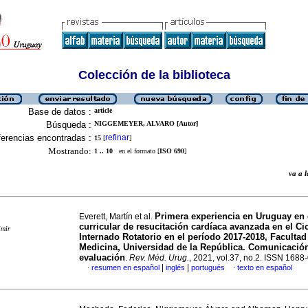
Colección de la biblioteca
Base de datos :
article
Búsqueda :
NIGGEMEYER, ALVARO [Autor]
erencias encontradas :
refinar
15
[
]
Mostrando:
1 .. 10
en el formato [
ISO 690
]
va a
Primera experiencia en Uruguay en
Everett, Martín et al.
curricular de resucitación cardíaca avanzada en el Ci
imir
Internado Rotatorio en el período 2017-2018, Facultad
Medicina, Universidad de la República. Comunicació
evaluación
.
Rev. Méd. Urug.
, 2021, vol.37, no.2. ISSN 1688
|
|
resumen en español
inglés
portugués
texto en español
·
·