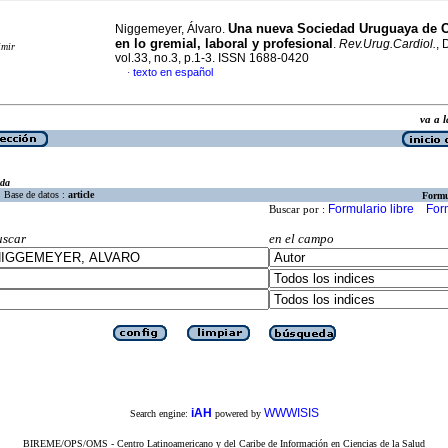
Una nueva Sociedad Uruguaya de C
Niggemeyer, Álvaro.
en lo gremial, laboral y profesional
.
Rev.Urug.Cardiol.
, 
imir
vol.33, no.3, p.1-3. ISSN 1688-0420
texto en español
·
va a
eda
Base de datos :
article
Formu
Formulario libre
For
Buscar por :
uscar
en el campo
iAH
WWWISIS
Search engine:
powered by
BIREME/OPS/OMS - Centro Latinoamericano y del Caribe de Información en Ciencias de la Salud