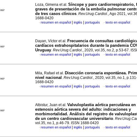
Síncope y paro cardiorrespiratorio,
Loza, Gimena et al.
graves de presentación de la embolia pulmonar centr
imir
de tres casos clínicos
.
Rev.Urug.Cardiol.
, Ago 2021, vol.3
1688-0420
|
|
resumen en español
inglés
portugués
texto en español
·
·
Frecuencia de consultas cardiológic
Dayan, Víctor et al.
cardíacos extrahospitalarios durante la pandemia CO
imir
Uruguay
.
Rev.Urug.Cardiol.
, 2020, vol.35, no.2, p.53-67. I
|
|
resumen en español
inglés
portugués
texto en español
·
·
Disección coronaria espontánea. Prim
Mila, Rafael et al.
nivel nacional
.
Rev.Urug.Cardiol.
, 2020, vol.35, no.1, p.13
imir
1688-0420
|
|
resumen en español
inglés
portugués
texto en español
·
·
Valvuloplastia aórtica percutánea en 
Albistur, Juan et al.
estenosis aórtica severa del adulto: indicaciones y
imir
morbimortalidad. Análisis del registro de valvuloplast
de un centro cardiovascular universitario
.
Rev.Urug.Car
vol.35, no.1, p.46-79. ISSN 1688-0420
|
|
resumen en español
inglés
portugués
texto en español
·
·