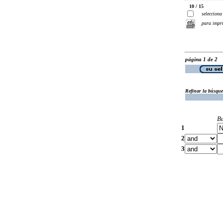
10 / 15
selecciona
para impr
página 1 de 2
Refinar la búsqu
B
1
2
3