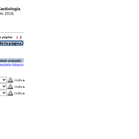
ardiología
Dic 2018,
 la página
lario avanzado
mulario básico