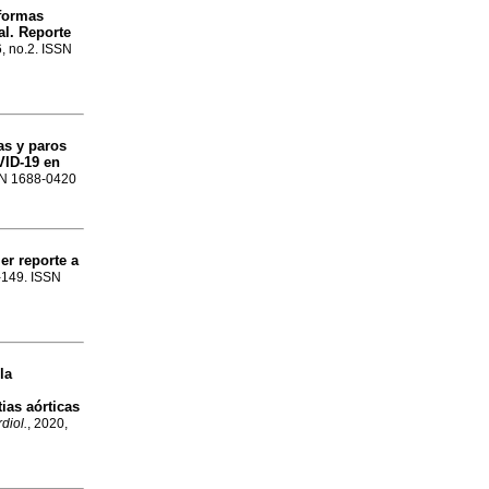
 formas
al. Reporte
6, no.2. ISSN
as y paros
VID-19 en
SSN 1688-0420
er reporte a
1-149. ISSN
la
ias aórticas
diol.
, 2020,