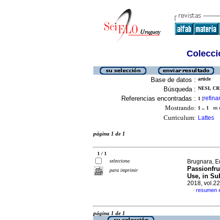
Colecció
Base de datos :
article
Búsqueda :
NESI, CR
Referencias encontradas :
refina
1
[
Mostrando:
1 .. 1
en el
Curriculum:
Lattes
página 1 de 1
1 / 1
selecciona
Brugnara, E
Passionfru
para imprimir
Use, in Su
2018, vol.2
resumen e
·
página 1 de 1