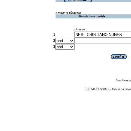
Refinar la búsqueda
Base de datos :
article
Buscar
1
2
3
Search engin
BIREME/OPS/OMS - Centro Latinoameri