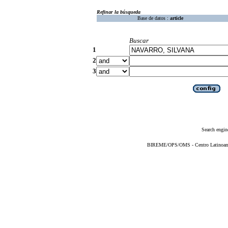
Refinar la búsqueda
Base de datos :
article
Buscar
1
2
3
Search engin
BIREME/OPS/OMS - Centro Latinoameri