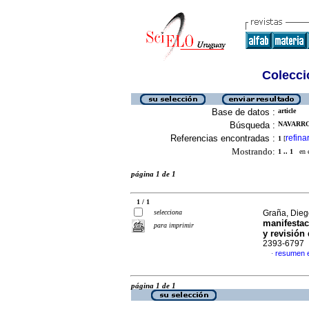
Colecció
Base de datos :
article
Búsqueda :
NAVARRO,
Referencias encontradas :
refina
1
[
Mostrando:
1 .. 1
en el
página 1 de 1
1 / 1
selecciona
Graña, Dieg
manifestac
para imprimir
y revisión 
2393-6797
resumen 
·
página 1 de 1