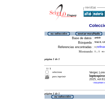
Colecció
Base de datos :
article
Búsqueda :
NAGY, GU
Referencias encontradas :
refina
1
[
Mostrando:
1 .. 1
en el
página 1 de 1
1 / 1
selecciona
Verger, Lore
leptospiro
para imprimir
2025, vol.6
resumen 
·
página 1 de 1