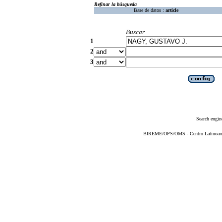
Refinar la búsqueda
Base de datos :
article
Buscar
1
2
3
Search engin
BIREME/OPS/OMS - Centro Latinoameri