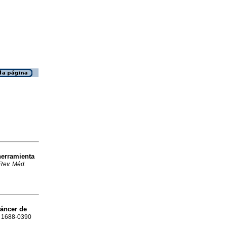
herramienta
Rev. Méd.
cáncer de
SN 1688-0390