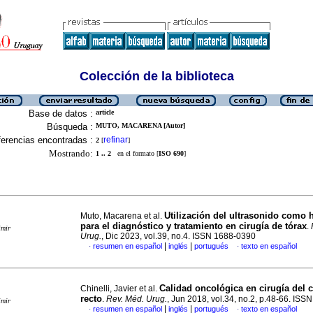
Colección de la biblioteca
Base de datos :
article
Búsqueda :
MUTO, MACARENA [Autor]
erencias encontradas :
refinar
2
[
]
Mostrando:
1 .. 2
en el formato [
ISO 690
]
Utilización del ultrasonido como 
Muto, Macarena et al.
para el diagnóstico y tratamiento en cirugía de tórax
.
imir
Urug.
, Dic 2023, vol.39, no.4. ISSN 1688-0390
|
|
resumen en español
inglés
portugués
texto en español
·
·
Calidad oncológica en cirugía del 
Chinelli, Javier et al.
recto
.
Rev. Méd. Urug.
, Jun 2018, vol.34, no.2, p.48-66. IS
imir
|
|
resumen en español
inglés
portugués
texto en español
·
·