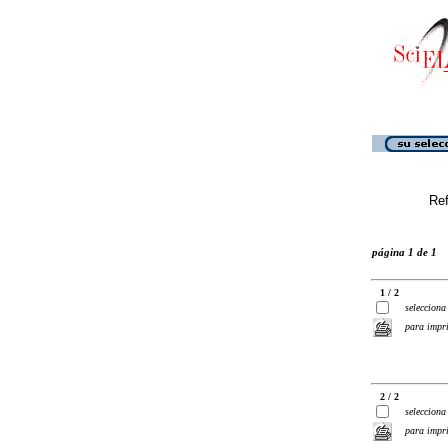
Ref
página 1 de 1
1 / 2
selecciona
para impr
2 / 2
selecciona
para impr