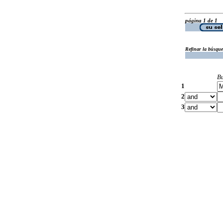
página 1 de 1
Refinar la búsqu
B
1
2
3