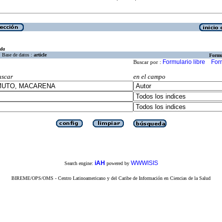
eda
Base de datos :
article
Formu
Formulario libre
For
Buscar por :
uscar
en el campo
iAH
WWWISIS
Search engine:
powered by
BIREME/OPS/OMS - Centro Latinoamericano y del Caribe de Información en Ciencias de la Salud