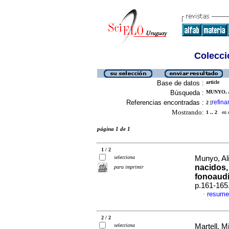
Colecció
Base de datos :
article
Búsqueda :
MUNYO, A
Referencias encontradas :
refina
2
[
Mostrando:
1 .. 2
en el
página 1 de 1
1 / 2
selecciona
Munyo, Ali
nacidos,
para imprimir
fonoaudi
p.161-165
resume
·
2 / 2
selecciona
Martell, Mi