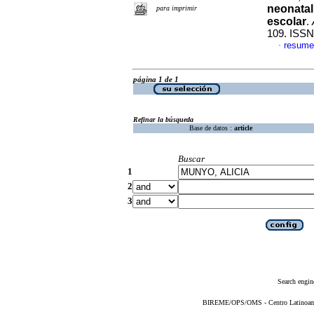
neonatal
para imprimir
escolar
.
109. ISSN
resume
·
página 1 de 1
Refinar la búsqueda
Base de datos :
article
Buscar
1
2
3
Search engin
BIREME/OPS/OMS - Centro Latinoameri