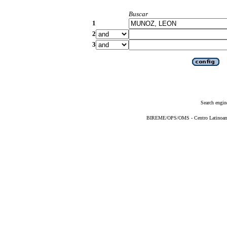
Buscar
1
2
3
Search engin
BIREME/OPS/OMS - Centro Latinoameri