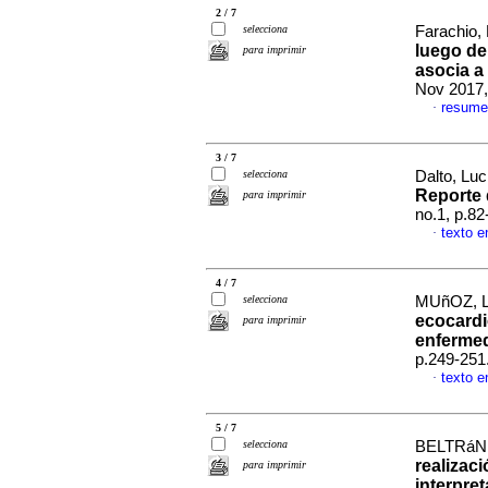
2 / 7
selecciona
Farachio, 
luego de
para imprimir
asocia a
Nov 2017,
resume
·
3 / 7
selecciona
Dalto, Luc
Reporte 
para imprimir
no.1, p.8
texto e
·
4 / 7
selecciona
MUñOZ, L
ecocardi
para imprimir
enferme
p.249-251
texto e
·
5 / 7
selecciona
BELTRáN,
realizac
para imprimir
interpre