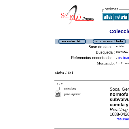
Colecció
Base de datos :
article
Búsqueda :
MUNOZ, 
Referencias encontradas :
refina
7
[
Mostrando:
1 .. 7
en el
página 1 de 1
1 / 7
selecciona
Soca, Ger
normofun
para imprimir
subvalvu
cuenta y 
Rev.Urug.
1688-042
resume
·