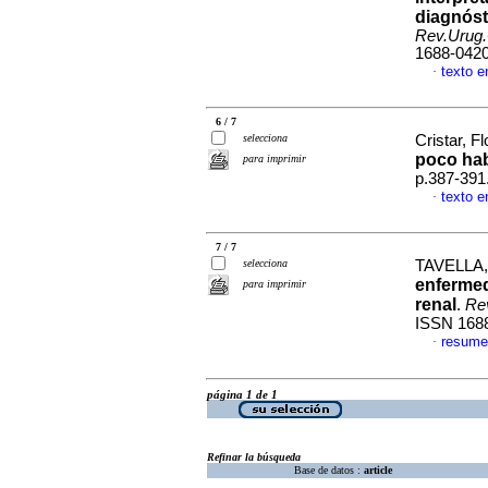
diagnóst
Rev.Urug.
1688-042
texto e
·
6 / 7
selecciona
Cristar, Fl
poco hab
para imprimir
p.387-391
texto e
·
7 / 7
selecciona
TAVELLA,
enfermed
para imprimir
renal
.
Rev
ISSN 168
resume
·
página 1 de 1
Refinar la búsqueda
Base de datos :
article