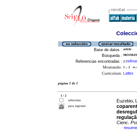
Colecció
Base de datos :
article
Búsqueda :
MOSMANN
Referencias encontradas :
refina
2
[
Mostrando:
1 .. 2
en el
Curriculum:
Lattes
página 1 de 1
1 / 2
selecciona
Euzebio, 
coparent
para imprimir
desregul
regulaçã
Cienc. Psi
resume
·