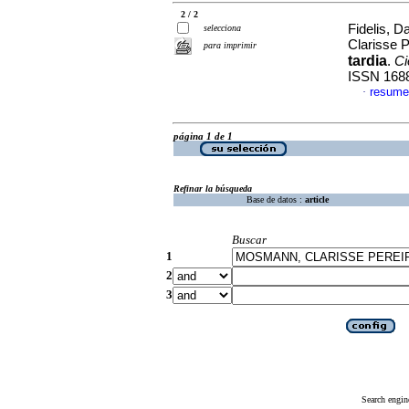
2 / 2
Fidelis, 
selecciona
Clarisse 
para imprimir
tardia
.
Ci
ISSN 168
resume
·
página 1 de 1
Refinar la búsqueda
Base de datos :
article
Buscar
1
2
3
Search engin