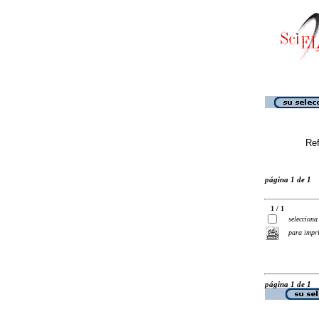
Ref
página 1 de 1
1 / 1
selecciona
para impr
página 1 de 1