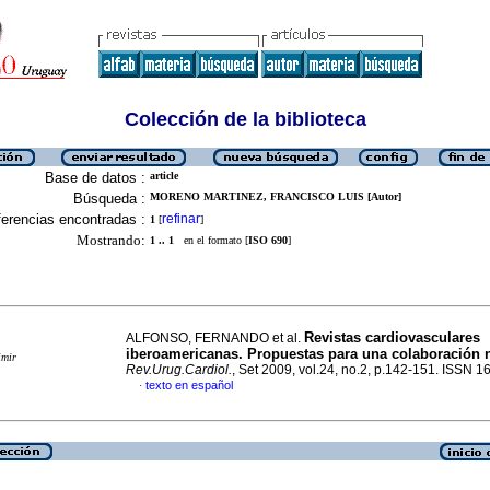
Colección de la biblioteca
Base de datos :
article
Búsqueda :
MORENO MARTINEZ, FRANCISCO LUIS [Autor]
erencias encontradas :
refinar
1
[
]
Mostrando:
1 .. 1
en el formato [
ISO 690
]
Revistas cardiovasculares
ALFONSO, FERNANDO et al.
iberoamericanas. Propuestas para una colaboración 
imir
Rev.Urug.Cardiol.
, Set 2009, vol.24, no.2, p.142-151. ISSN 
texto en español
·