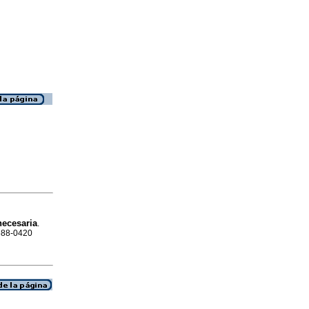
necesaria
.
1688-0420