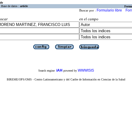
eda
Base de datos :
article
Formu
Formulario libre
For
Buscar por :
uscar
en el campo
iAH
WWWISIS
Search engine:
powered by
BIREME/OPS/OMS - Centro Latinoamericano y del Caribe de Información en Ciencias de la Salud