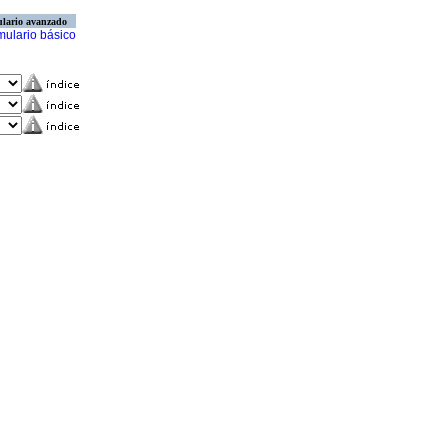
lario avanzado
mulario básico