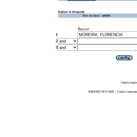
Refinar la búsqueda
Base de datos :
article
Buscar
1
2
3
Search engin
BIREME/OPS/OMS - Centro Latinoameri