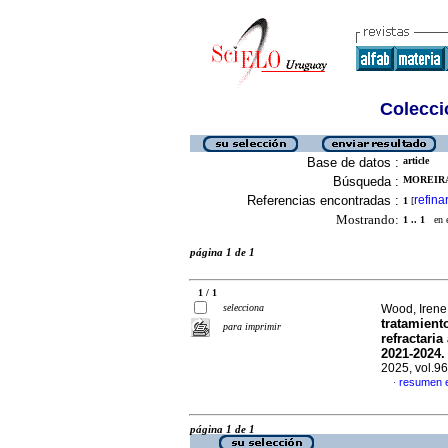
Colecció
Base de datos :
article
Búsqueda :
MOREIRA
Referencias encontradas :
refina
1
[
Mostrando:
1 .. 1
en el
página 1 de 1
1 / 1
selecciona
Wood, Irene 
tratamient
para imprimir
refractaria
2021-2024. 
2025, vol.9
resumen 
·
página 1 de 1