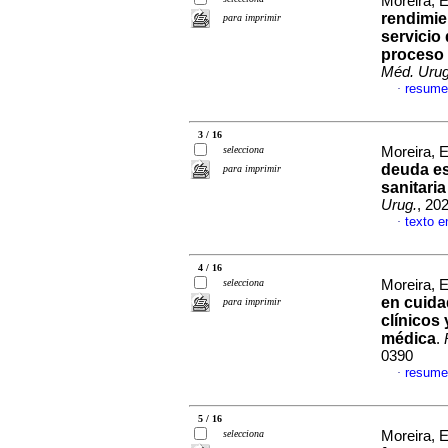
Moreira, 
rendimie
para imprimir
servicio
proceso 
Méd. Urug
resume
·
3 / 16
selecciona
Moreira, E
deuda es
para imprimir
sanitari
Urug.
, 20
texto e
·
4 / 16
selecciona
Moreira, 
en cuidad
para imprimir
clínicos 
médica
.
0390
resume
·
5 / 16
selecciona
Moreira, E