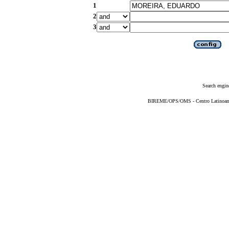
1
2
3
Search engin
BIREME/OPS/OMS - Centro Latinoameri