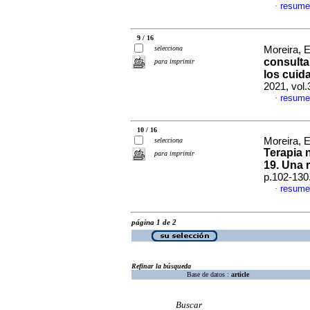
resume
·
9 / 16
selecciona
Moreira, E
consulta
para imprimir
los cuid
2021, vol
resume
·
10 / 16
Moreira, 
selecciona
Terapia n
para imprimir
19. Una 
p.102-130
resume
·
página 1 de 2
Refinar la búsqueda
Base de datos :
article
Buscar