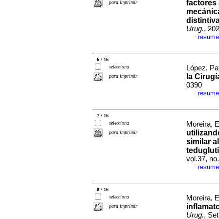
factores
para imprimir
mecánica
distintiv
Urug.
, 20
resume
·
6 / 16
selecciona
López, Pat
la Cirugí
para imprimir
0390
resume
·
7 / 16
selecciona
Moreira, E
utilizan
para imprimir
similar 
teduglut
vol.37, n
resume
·
8 / 16
selecciona
Moreira, E
inflamato
para imprimir
Urug.
, Se