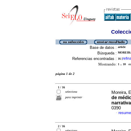
Colecció
Base de datos :
article
Búsqueda :
MOREIRA
Referencias encontradas :
refin
16
[
Mostrando:
1 .. 10
en 
página 1 de 2
1 / 16
selecciona
Moreira, 
de médic
para imprimir
narrativa
0390
resume
·
2 / 16
selecciona