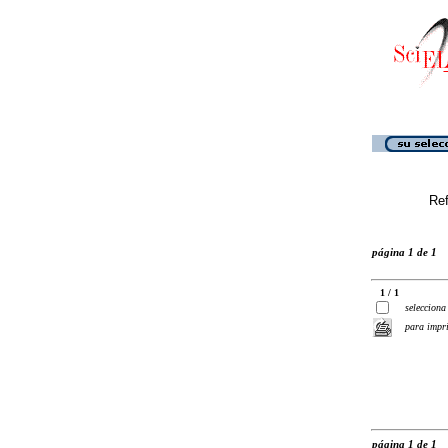
Ref
página 1 de 1
1 / 1
selecciona
para impr
página 1 de 1