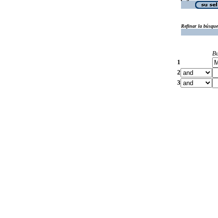
Refinar la búsqu
B
1
2
3