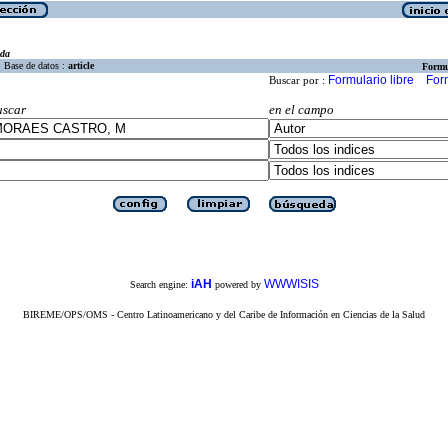
eda
Base de datos :
article
Formu
Formulario libre
For
Buscar por :
uscar
en el campo
iAH
WWWISIS
Search engine:
powered by
BIREME/OPS/OMS - Centro Latinoamericano y del Caribe de Información en Ciencias de la Salud