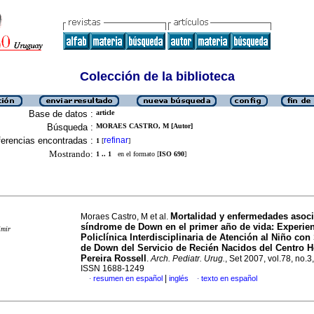
Colección de la biblioteca
Base de datos :
article
Búsqueda :
MORAES CASTRO, M [Autor]
erencias encontradas :
refinar
1
[
]
Mostrando:
1 .. 1
en el formato [
ISO 690
]
Mortalidad y enfermedades asoci
Moraes Castro, M et al.
síndrome de Down en el primer año de vida: Experien
imir
Policlínica Interdisciplinaria de Atención al Niño co
de Down del Servicio de Recién Nacidos del Centro H
Pereira Rossell
.
Arch. Pediatr. Urug.
, Set 2007, vol.78, no.3
ISSN 1688-1249
|
resumen en español
inglés
texto en español
·
·