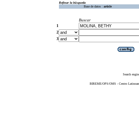
Refinar la búsqueda
Base de datos :
article
Buscar
1
2
3
Search engin
BIREME/OPS/OMS - Centro Latinoameri