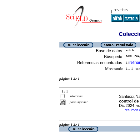
Colecció
Base de datos :
article
Búsqueda :
MOLINA, 
Referencias encontradas :
refina
1
[
Mostrando:
1 .. 1
en el
página 1 de 1
1 / 1
selecciona
Santucci, Na
control de
para imprimir
Dic 2024, v
resumen 
·
página 1 de 1