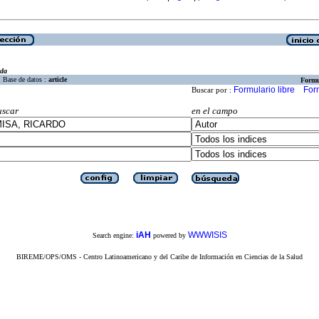
eda
Base de datos :
article
Formu
Formulario libre
For
Buscar por :
uscar
en el campo
iAH
WWWISIS
Search engine:
powered by
BIREME/OPS/OMS - Centro Latinoamericano y del Caribe de Información en Ciencias de la Salud