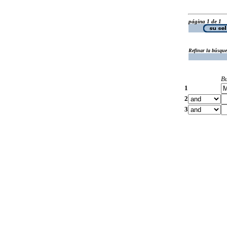
página 1 de 1
Refinar la búsqu
B
1
2
3