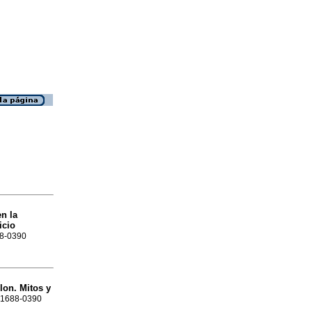
n la
icio
88-0390
lon. Mitos y
N 1688-0390