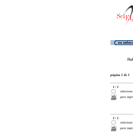
Ref
página 1 de 1
1 / 2
selecciona
para impr
2 / 2
selecciona
para impr