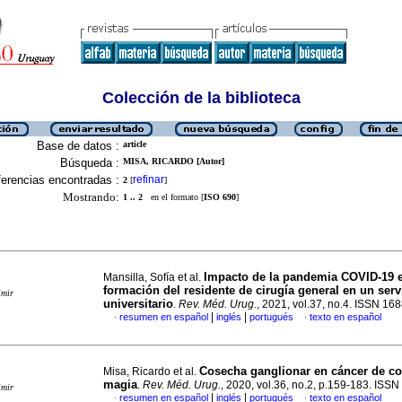
Colección de la biblioteca
Base de datos :
article
Búsqueda :
MISA, RICARDO [Autor]
erencias encontradas :
refinar
2
[
]
Mostrando:
1 .. 2
en el formato [
ISO 690
]
Impacto de la pandemia COVID-19 e
Mansilla, Sofía et al.
formación del residente de cirugía general en un serv
imir
universitario
.
Rev. Méd. Urug.
, 2021, vol.37, no.4. ISSN 16
|
|
resumen en español
inglés
portugués
texto en español
·
·
Cosecha ganglionar en cáncer de co
Misa, Ricardo et al.
magia
.
Rev. Méd. Urug.
, 2020, vol.36, no.2, p.159-183. ISS
imir
|
|
resumen en español
inglés
portugués
texto en español
·
·