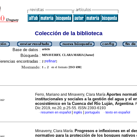
Colección de la biblioteca
Base de datos :
article
Búsqueda :
MINAVERRY, CLARA MARIA [Autor]
erencias encontradas :
refinar
2
[
]
Mostrando:
1 .. 2
en el formato [
ISO 690
]
Aportes normati
Ferro, Mariano and Minaverry, Clara María
institucionales y sociales a la gestión del agua y el 
imir
ecosistémico en la Cuenca del Río Luján, Argentina
.
Dic 2019, no.20, p.25-55. ISSN 2393-6193
|
|
resumen en español
inglés
portugués
texto en español
·
·
Progresos e inflexiones en el de
Minaverry, Clara María.
normativo para la protección de los bosques nativos 
imir