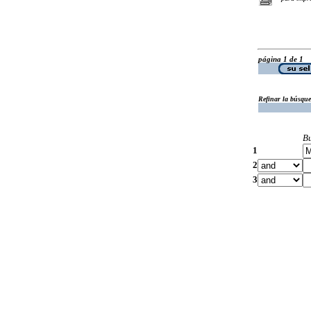
página 1 de 1
Refinar la búsqu
B
1
2
3