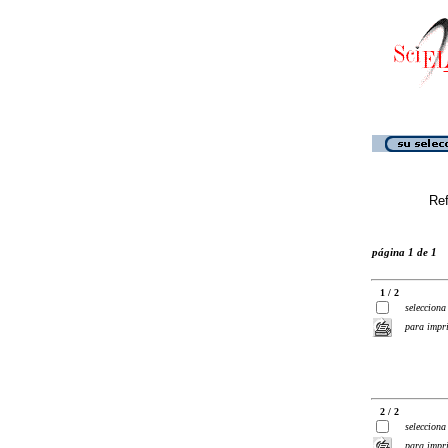
Ref
página 1 de 1
1 / 2
selecciona
para impr
2 / 2
selecciona
para impr