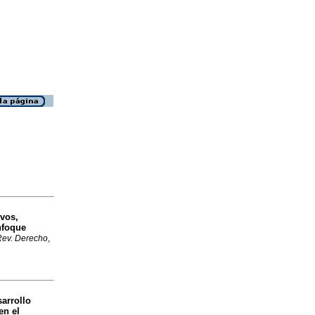
vos,
enfoque
Rev. Derecho
,
sarrollo
en el