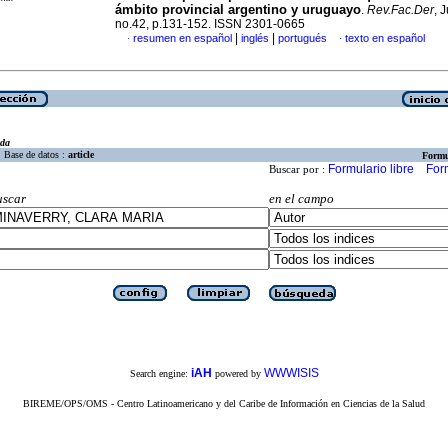
ámbito provincial argentino y uruguayo
.
Rev.Fac.Der
, 
no.42, p.131-152. ISSN 2301-0665
|
|
resumen en español
inglés
portugués
texto en español
·
·
eda
Base de datos :
article
Formu
Formulario libre
For
Buscar por :
uscar
en el campo
iAH
WWWISIS
Search engine:
powered by
BIREME/OPS/OMS - Centro Latinoamericano y del Caribe de Información en Ciencias de la Salud