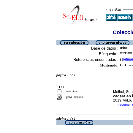
Colecció
Base de datos :
article
Búsqueda :
METHOL,
Referencias encontradas :
refina
1
[
Mostrando:
1 .. 1
en el
página 1 de 1
1 / 1
selecciona
Methol, Ger
cadera en 
para imprimir
2019, vol.6
resumen 
·
página 1 de 1