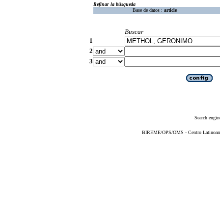
Refinar la búsqueda
Base de datos :
article
Buscar
1
2
3
Search engin
BIREME/OPS/OMS - Centro Latinoameri