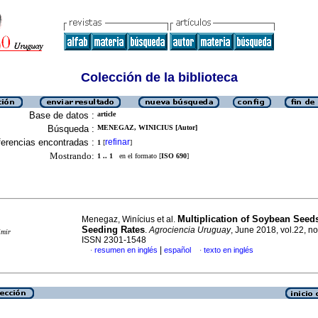
Colección de la biblioteca
Base de datos :
article
Búsqueda :
MENEGAZ, WINICIUS [Autor]
erencias encontradas :
refinar
1
[
]
Mostrando:
1 .. 1
en el formato [
ISO 690
]
Multiplication of Soybean Seed
Menegaz, Winícius et al.
Seeding Rates
.
Agrociencia Uruguay
, June 2018, vol.22, no
imir
ISSN 2301-1548
|
resumen en inglés
español
texto en inglés
·
·