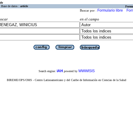
eda
Base de datos :
article
Formu
Formulario libre
For
Buscar por :
uscar
en el campo
iAH
WWWISIS
Search engine:
powered by
BIREME/OPS/OMS - Centro Latinoamericano y del Caribe de Información en Ciencias de la Salud