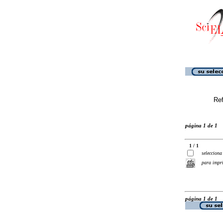
Ref
página 1 de 1
1 / 1
selecciona
para impr
página 1 de 1