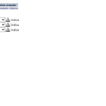
lario avanzado
mulario básico