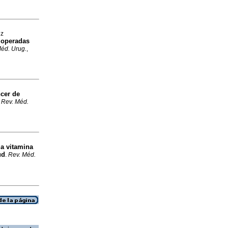
iz
a operadas
éd. Urug.
,
ncer de
.
Rev. Méd.
la vitamina
ud
.
Rev. Méd.