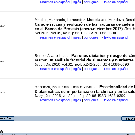
|
|
resumen en español
inglés
portugués
texto en español
·
·
Maiche, Marianela, Hernández, Marcela and Mendoza, Beatr
Características y evolución de las fracturas de cader
imir
en el Banco de Prótesis (enero-diciembre 2013)
.
Rev. M
Set 2019, vol.35, no.3, p.82-106. ISSN 1688-0390
|
|
resumen en español
inglés
portugués
texto en español
·
·
Patrones dietarios y riesgo de cá
Ronco, Álvaro L. et al.
mama
:
un análisis factorial de alimentos y nutrientes
imir
Urug.
, Dic 2016, vol.32, no.4, p.242-253. ISSN 1688-0390
|
|
resumen en español
inglés
portugués
texto en español
·
·
Estacionalidad de 
Mendoza, Beatriz and Ronco, Álvaro L.
D plasmática
:
su importancia en la clínica y en la sal
imir
Urug.
, Jun 2016, vol.32, no.2, p.80-86. ISSN 1688-0390
|
|
resumen en español
inglés
portugués
texto en español
·
·
eda