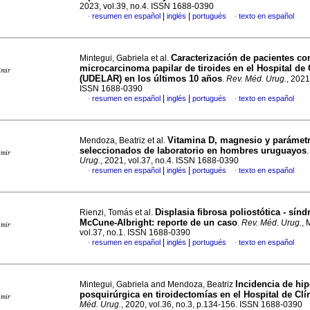
2023, vol.39, no.4. ISSN 1688-0390
|
|
resumen en español
inglés
portugués
texto en español
·
·
Caracterización de pacientes co
Mintegui, Gabriela et al.
microcarcinoma papilar de tiroides en el Hospital de 
imir
(UDELAR) en los últimos 10 años
.
Rev. Méd. Urug.
, 2021
ISSN 1688-0390
|
|
resumen en español
inglés
portugués
texto en español
·
·
Vitamina D, magnesio y parámet
Mendoza, Beatriz et al.
seleccionados de laboratorio en hombres uruguayos
imir
Urug.
, 2021, vol.37, no.4. ISSN 1688-0390
|
|
resumen en español
inglés
portugués
texto en español
·
·
Displasia fibrosa poliostótica - sín
Rienzi, Tomás et al.
McCune-Albright: reporte de un caso
.
Rev. Méd. Urug.
, 
imir
vol.37, no.1. ISSN 1688-0390
|
|
resumen en español
inglés
portugués
texto en español
·
·
Incidencia de hi
Mintegui, Gabriela and Mendoza, Beatriz
posquirúrgica en tiroidectomías en el Hospital de Clí
imir
Méd. Urug.
, 2020, vol.36, no.3, p.134-156. ISSN 1688-0390