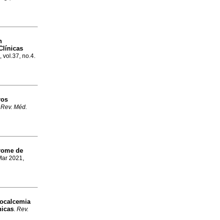
n
Clínicas
, vol.37, no.4.
ros
.
Rev. Méd.
drome de
Mar 2021,
pocalcemia
nicas
.
Rev.