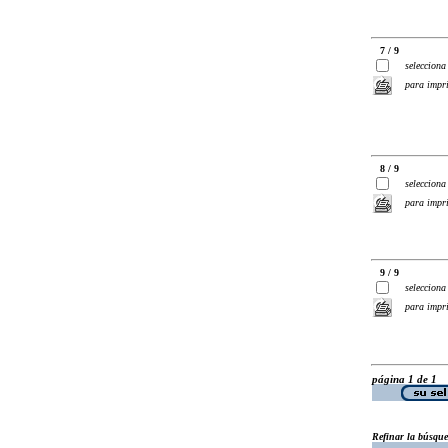
7 / 9
selecciona
para impr
8 / 9
selecciona
para impr
9 / 9
selecciona
para impr
página 1 de 1
Refinar la búsqu