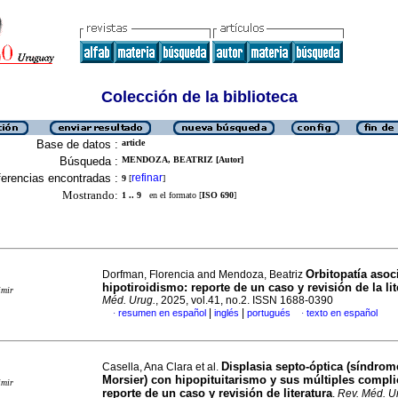
Colección de la biblioteca
Base de datos :
article
Búsqueda :
MENDOZA, BEATRIZ [Autor]
erencias encontradas :
refinar
9
[
]
Mostrando:
1 .. 9
en el formato [
ISO 690
]
Orbitopatía asoc
Dorfman, Florencia and Mendoza, Beatriz
hipotiroidismo: reporte de un caso y revisión de la lit
imir
Méd. Urug.
, 2025, vol.41, no.2. ISSN 1688-0390
|
|
resumen en español
inglés
portugués
texto en español
·
·
Displasia septo-óptica (síndrom
Casella, Ana Clara et al.
Morsier) con hipopituitarismo y sus múltiples compli
imir
reporte de un caso y revisión de literatura
.
Rev. Méd. U