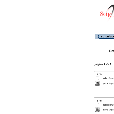
Ref
página 1 de 1
1 / 9
selecciona
para impr
2 / 9
selecciona
para impr