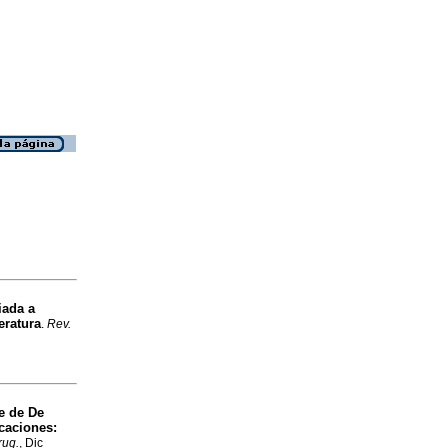
iada a
eratura
.
Rev.
e de De
caciones:
rug.
, Dic