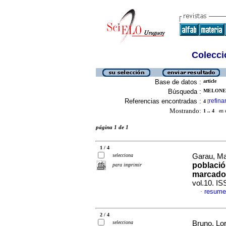
Colecció
Base de datos :
article
Búsqueda :
MELONE, 
Referencias encontradas :
refina
4
[
Mostrando:
1 .. 4
en el
página 1 de 1
1 / 4
selecciona
Garau, Mar
població
para imprimir
marcador
vol.10. I
resume
·
2 / 4
selecciona
Bruno, Lor