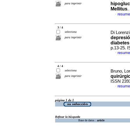
hipogluc
para imprimir
Mellitus
.
resume
·
3 / 4
selecciona
Di Lorenzi
depresió
para imprimir
diabetes 
p.13-25. 
resume
·
4 / 4
selecciona
Bruno, Lor
quirúrgi
para imprimir
ISSN 239
resume
·
página 1 de 1
Refinar la búsqueda
Base de datos :
article