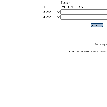
Buscar
1
2
3
Search engin
BIREME/OPS/OMS - Centro Latinoameri