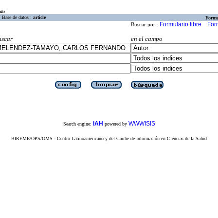
eda
Base de datos :
article
Formu
Formulario libre
For
Buscar por :
uscar
en el campo
iAH
WWWISIS
Search engine:
powered by
BIREME/OPS/OMS - Centro Latinoamericano y del Caribe de Información en Ciencias de la Salud