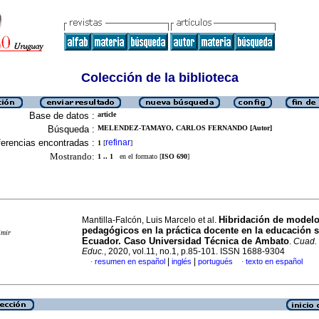
Colección de la biblioteca
Base de datos :
article
Búsqueda :
MELENDEZ-TAMAYO, CARLOS FERNANDO [Autor]
erencias encontradas :
refinar
1
[
]
Mostrando:
1 .. 1
en el formato [
ISO 690
]
Hibridación de model
Mantilla-Falcón, Luis Marcelo et al.
pedagógicos en la práctica docente en la educación s
imir
Ecuador. Caso Universidad Técnica de Ambato
.
Cuad. 
Educ.
, 2020, vol.11, no.1, p.85-101. ISSN 1688-9304
|
|
resumen en español
inglés
portugués
texto en español
·
·