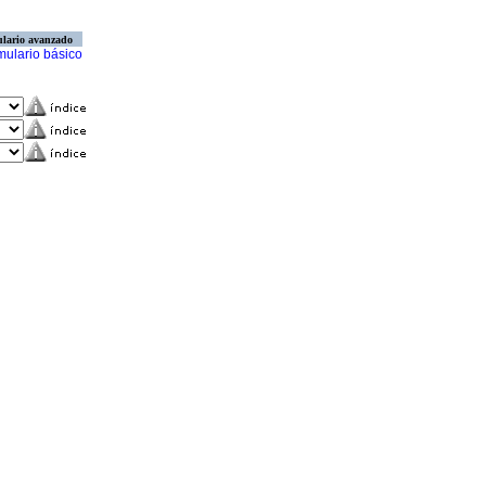
lario avanzado
mulario básico