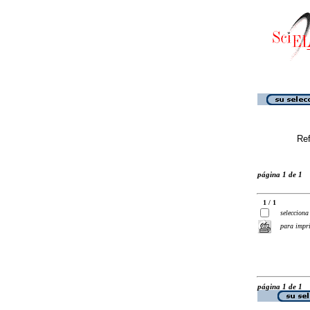
Ref
página 1 de 1
1 / 1
selecciona
para impr
página 1 de 1