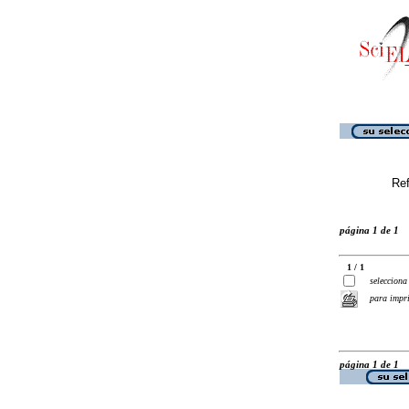
Ref
página 1 de 1
1 / 1
selecciona
para impr
página 1 de 1