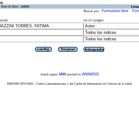
eda
Base de datos :
article
Formu
Formulario libre
For
Buscar por :
uscar
en el campo
iAH
WWWISIS
Search engine:
powered by
BIREME/OPS/OMS - Centro Latinoamericano y del Caribe de Información en Ciencias de la Salud