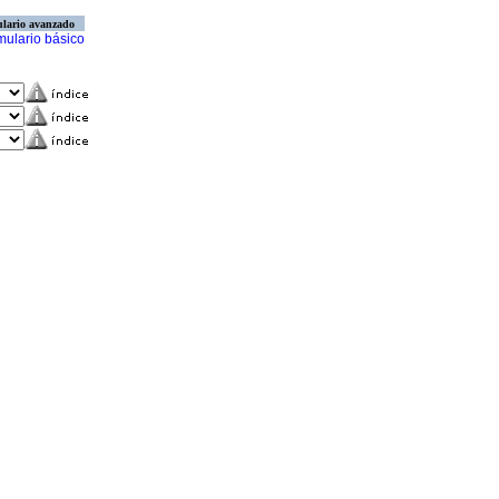
lario avanzado
mulario básico