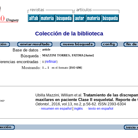
Colección de la biblioteca
Base de datos :
article
Búsqueda :
MAZZINI TORRES, FATIMA [Autor]
erencias encontradas :
refinar
1
[
]
Mostrando:
1 .. 1
en el formato [
ISO 690
]
Tratamiento de las discrepa
Ubilla Mazzini, William et al.
maxilares en paciente Clase II esqueletal. Reporte de
imir
Odontol.
, 2016, vol.13, no.2, p.56-62. ISSN 2393-6304
|
resumen en español
inglés
texto en español
·
·