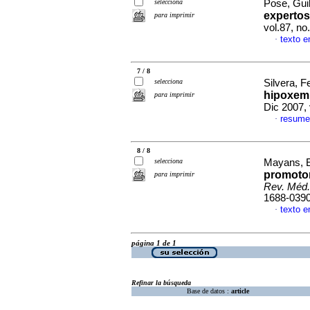
selecciona
Pose, Gui
expertos
para imprimir
vol.87, n
texto e
·
7 / 8
selecciona
Silvera, F
hipoxemi
para imprimir
Dic 2007,
resume
·
8 / 8
selecciona
Mayans, 
promotor
para imprimir
Rev. Méd.
1688-039
texto e
·
página 1 de 1
Refinar la búsqueda
Base de datos :
article