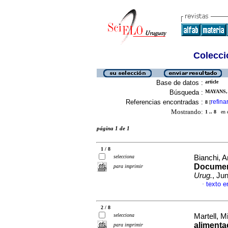
Colecció
Base de datos :
article
Búsqueda :
MAYANS,
Referencias encontradas :
refina
8
[
Mostrando:
1 .. 8
en el
página 1 de 1
1 / 8
selecciona
Bianchi, A
Documen
para imprimir
Urug.
, Ju
texto e
·
2 / 8
selecciona
Martell, Mi
alimenta
para imprimir