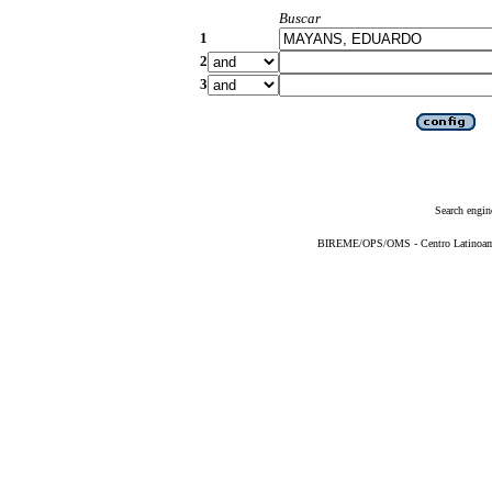
Buscar
1
2
3
Search engin
BIREME/OPS/OMS - Centro Latinoameri