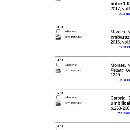
entre 1.
2017, vol
resume
·
3 / 8
selecciona
Moraes, Ma
embarazo
para imprimir
2016, vol
texto e
·
4 / 8
selecciona
Moraes, Ma
Pediatr. U
para imprimir
1249
texto e
·
5 / 8
selecciona
Carbajal, 
umbilica
para imprimir
p.263-268
resume
·
6 / 8