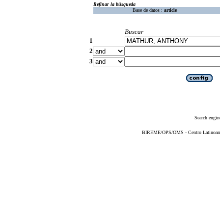
Refinar la búsqueda
Base de datos :
article
Buscar
1
2
3
Search engin
BIREME/OPS/OMS - Centro Latinoameri