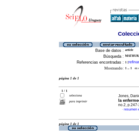
Colecció
Base de datos :
article
Búsqueda :
MATHUR,
Referencias encontradas :
refina
1
[
Mostrando:
1 .. 1
en el
página 1 de 1
1 / 1
selecciona
Jones, Dani
la enferme
para imprimir
no.2, p.247
resumen 
·
página 1 de 1