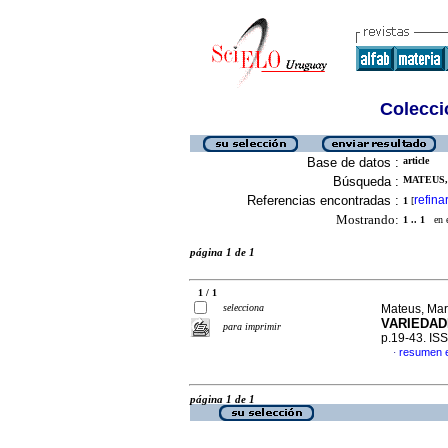
Colecció
Base de datos :
article
Búsqueda :
MATEUS,
Referencias encontradas :
refina
1
[
Mostrando:
1 .. 1
en el
página 1 de 1
1 / 1
selecciona
Mateus, Mar
VARIEDA
para imprimir
p.19-43. IS
resumen 
·
página 1 de 1