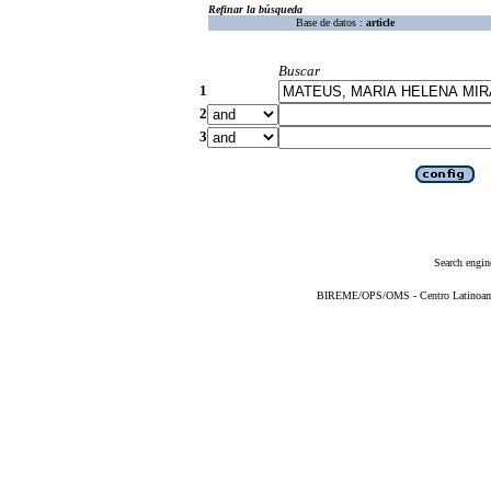
Refinar la búsqueda
Base de datos :
article
Buscar
1
2
3
Search engin
BIREME/OPS/OMS - Centro Latinoameri