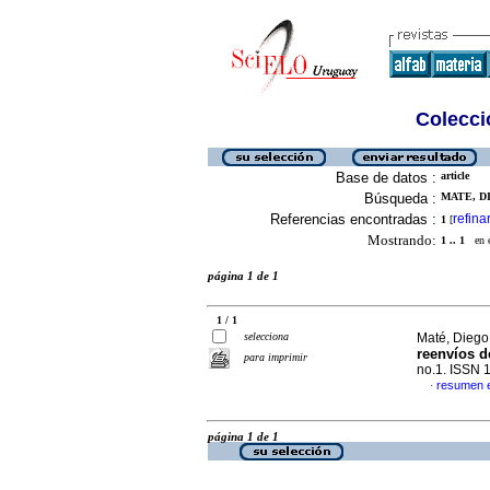
Colecció
Base de datos :
article
Búsqueda :
MATE, DI
Referencias encontradas :
refina
1
[
Mostrando:
1 .. 1
en el
página 1 de 1
1 / 1
selecciona
Maté, Diego
reenvíos d
para imprimir
no.1. ISSN 
resumen 
·
página 1 de 1