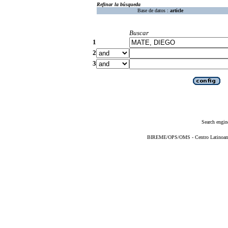
Refinar la búsqueda
Base de datos :
article
Buscar
1
2
3
Search engin
BIREME/OPS/OMS - Centro Latinoameri