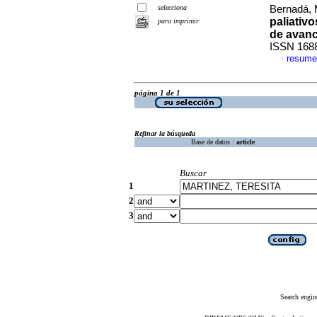
selecciona
Bernadá, 
paliativ
para imprimir
de avan
ISSN 168
resume
·
página 1 de 1
Refinar la búsqueda
Base de datos :
article
Buscar
1
2
3
Search engin