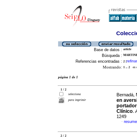
Colecció
Base de datos :
article
Búsqueda :
MARTINEZ
Referencias encontradas :
refina
2
[
Mostrando:
1 .. 2
en el
página 1 de 1
1 / 2
selecciona
Bernadá, 
en avers
para imprimir
portador
Clínico
.
1249
resume
·
2 / 2