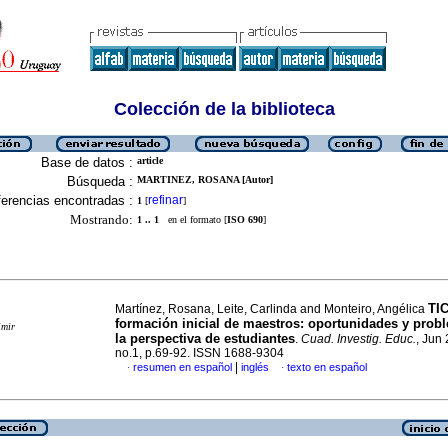
Colección de la biblioteca
Base de datos :
article
Búsqueda :
MARTINEZ, ROSANA [Autor]
erencias encontradas :
refinar
1
[
]
Mostrando:
1 .. 1
en el formato [
ISO 690
]
TIC
Martínez, Rosana, Leite, Carlinda and Monteiro, Angélica
formación inicial de maestros
:
oportunidades y prob
imir
la perspectiva de estudiantes
.
Cuad. Investig. Educ.
, Jun 
no.1, p.69-92. ISSN 1688-9304
|
resumen en español
inglés
texto en español
·
·