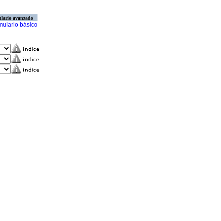
lario avanzado
mulario básico