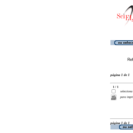
Ref
página 1 de 1
1 / 1
selecciona
para impr
página 1 de 1