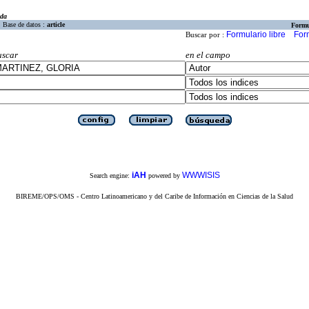
eda
Base de datos :
article
Formu
Formulario libre
For
Buscar por :
uscar
en el campo
iAH
WWWISIS
Search engine:
powered by
BIREME/OPS/OMS - Centro Latinoamericano y del Caribe de Información en Ciencias de la Salud