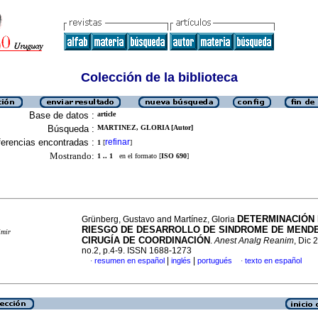
Colección de la biblioteca
Base de datos :
article
Búsqueda :
MARTINEZ, GLORIA [Autor]
erencias encontradas :
refinar
1
[
]
Mostrando:
1 .. 1
en el formato [
ISO 690
]
DETERMINACIÓN
Grünberg, Gustavo and Martínez, Gloria
RIESGO DE DESARROLLO DE SINDROME DE MEND
imir
CIRUGÍA DE COORDINACIÓN
.
Anest Analg Reanim
, Dic 
no.2, p.4-9. ISSN 1688-1273
|
|
resumen en español
inglés
portugués
texto en español
·
·