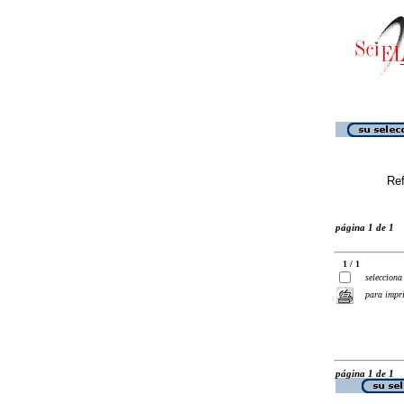
Ref
página 1 de 1
1 / 1
selecciona
para impr
página 1 de 1