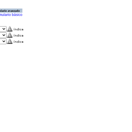
lario avanzado
mulario básico