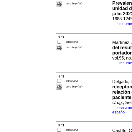
Prevalen
para imprimir
unidad d
julio 202
1688-124
resume
·
3 / 5
selecciona
Martínez, 
del resu
para imprimir
portadora
vol.95, n
resume
·
4 / 5
selecciona
Delgado, L
receptor
para imprimir
relación
pacient
Urug.
, Se
resume
·
español
5 / 5
selecciona
Castillo, C