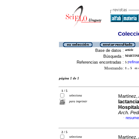
Colecció
Base de datos :
article
Búsqueda :
MARTINEZ
Referencias encontradas :
refina
5
[
Mostrando:
1 .. 5
en el
página 1 de 1
1 / 5
selecciona
Martínez, 
lactancia
para imprimir
Hospitala
Arch. Pedi
resume
·
2 / 5
Martínez,
selecciona