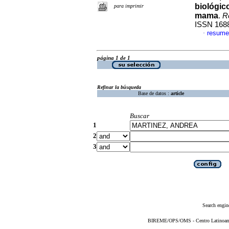
biológic
para imprimir
mama
.
R
ISSN 168
resume
·
página 1 de 1
Refinar la búsqueda
Base de datos :
article
Buscar
1
2
3
Search engin
BIREME/OPS/OMS - Centro Latinoameri