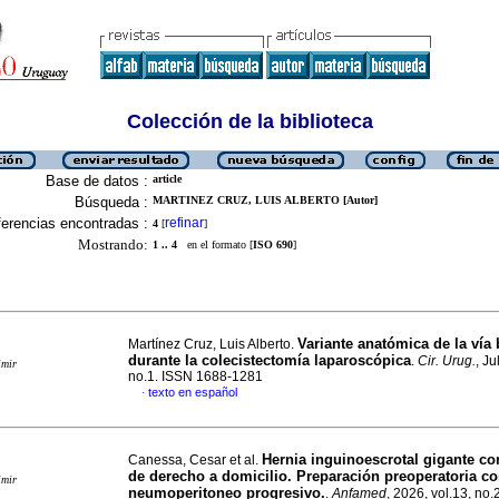
Colección de la biblioteca
Base de datos :
article
Búsqueda :
MARTINEZ CRUZ, LUIS ALBERTO [Autor]
erencias encontradas :
refinar
4
[
]
Mostrando:
1 .. 4
en el formato [
ISO 690
]
Variante anatómica de la vía b
Martínez Cruz, Luis Alberto.
durante la colecistectomía laparoscópica
.
Cir. Urug.
, Ju
imir
no.1. ISSN 1688-1281
texto en español
·
Hernia inguinoescrotal gigante co
Canessa, Cesar et al.
de derecho a domicilio. Preparación preoperatoria c
imir
neumoperitoneo progresivo.
.
Anfamed
, 2026, vol.13, no