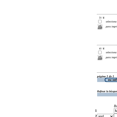
3 / 4
selecciona
para impr
4 / 4
selecciona
para impr
página 1 de 1
Refinar la búsqu
B
1
2