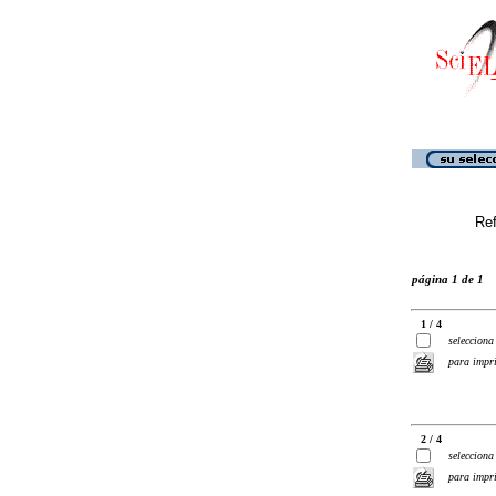
Ref
página 1 de 1
1 / 4
selecciona
para impr
2 / 4
selecciona
para impr