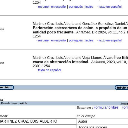
1254
|
|
resumen en español
portugués
inglés
texto en español
·
·
Martínez Cruz, Luis Alberto and González González, Daniel A
Perforación estercorácea de colon, a propósito de un
imir
entidad poco frecuente.
.
Anfamed
, Dic 2024, vol.11, no.2
1254
|
|
resumen en español
portugués
inglés
texto en español
·
·
Íleo Bi
Martínez Cruz, Luis Alberto and Vega Llanes, Álvaro
causa de obstrucción intestinal.
.
Anfamed
, 2023, vol.10,
imir
2301-1254
texto en español
·
eda
Base de datos :
article
Formu
Formulario libre
For
Buscar por :
uscar
en el campo