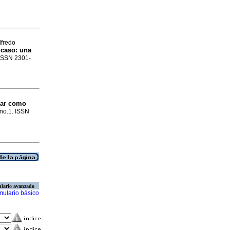
lfredo
 caso: una
. ISSN 2301-
liar como
 no.1. ISSN
lario avanzado
mulario básico