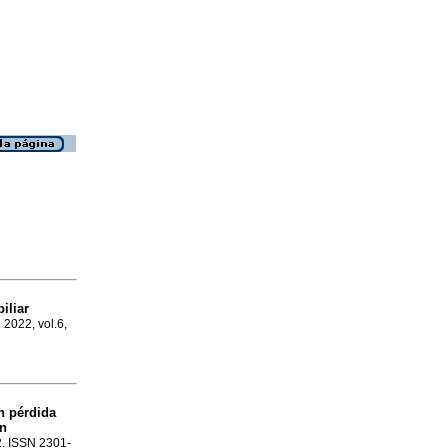
iliar
l 2022, vol.6,
n pérdida
on
.2. ISSN 2301-