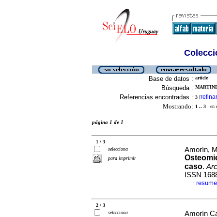
Colecció
Base de datos :
article
Búsqueda :
MARTINE
Referencias encontradas :
refina
3
[
Mostrando:
1 .. 3
en el
página 1 de 1
1 / 3
Amorín, M
selecciona
Osteomie
para imprimir
caso
.
Arc
ISSN 168
resume
·
2 / 3
selecciona
Amorín Ca