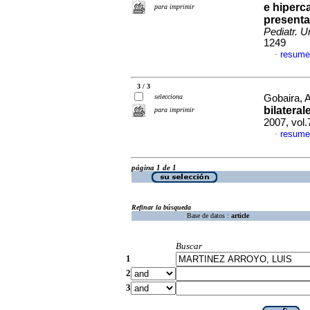
e hiperc
para imprimir
presentac
Pediatr. U
1249
resume
·
3 / 3
selecciona
Gobaira, A
bilatera
para imprimir
2007, vol
resume
·
página 1 de 1
Refinar la búsqueda
Base de datos :
article
Buscar
1
2
3