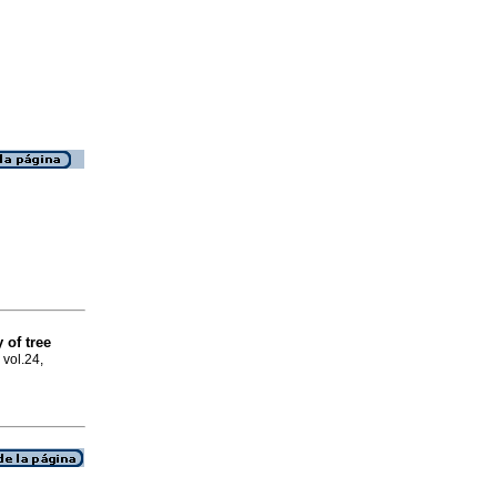
 of tree
 vol.24,