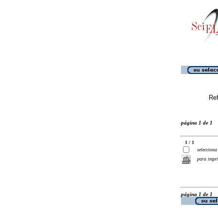
Ref
página 1 de 1
1 / 1
selecciona
para impr
página 1 de 1