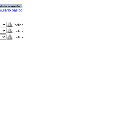
lario avanzado
mulario básico