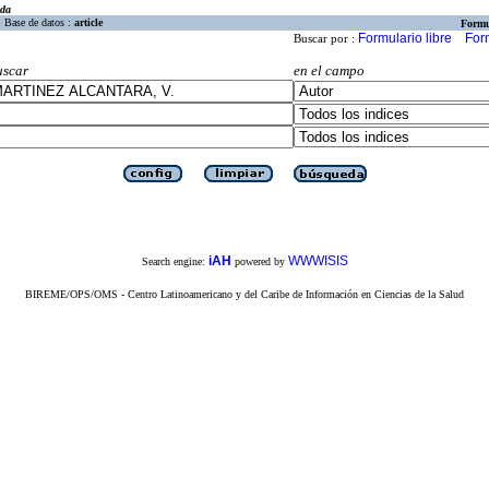
eda
Base de datos :
article
Formu
Formulario libre
For
Buscar por :
uscar
en el campo
iAH
WWWISIS
Search engine:
powered by
BIREME/OPS/OMS - Centro Latinoamericano y del Caribe de Información en Ciencias de la Salud