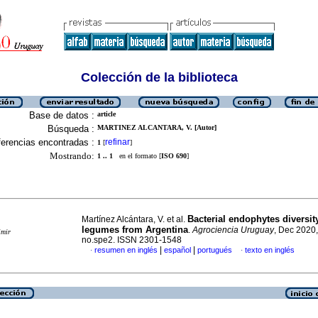
Colección de la biblioteca
Base de datos :
article
Búsqueda :
MARTINEZ ALCANTARA, V. [Autor]
erencias encontradas :
refinar
1
[
]
Mostrando:
1 .. 1
en el formato [
ISO 690
]
Bacterial endophytes diversity
Martínez Alcántara, V. et al.
legumes from Argentina
.
Agrociencia Uruguay
, Dec 2020,
imir
no.spe2. ISSN 2301-1548
|
|
resumen en inglés
español
portugués
texto en inglés
·
·