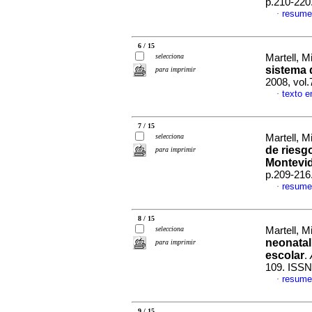
p.210-220
resume
·
6 / 15
selecciona
Martell, M
sistema 
para imprimir
2008, vol.
texto e
·
7 / 15
selecciona
Martell, Mi
de riesg
para imprimir
Montevi
p.209-216
resume
·
8 / 15
selecciona
Martell, Mi
neonatal
para imprimir
escolar
.
109. ISSN
resume
·
9 / 15