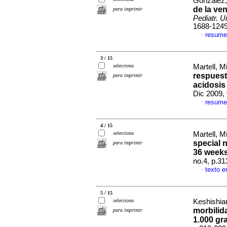
González,
de la ve
para imprimir
Pediatr. U
1688-124
resume
·
3 / 15
selecciona
Martell, Mi
respuesta
para imprimir
acidosis
Dic 2009,
resume
·
4 / 15
selecciona
Martell, M
special 
para imprimir
36 weeks
no.4, p.3
texto e
·
5 / 15
selecciona
Keshishia
morbilid
para imprimir
1.000 g