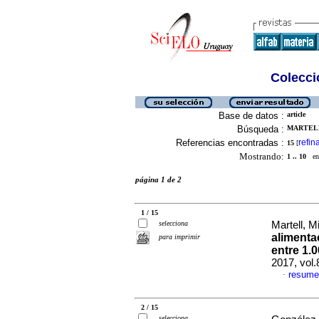
Colecció
Base de datos :
article
Búsqueda :
MARTELL
Referencias encontradas :
refin
15
[
Mostrando:
1 .. 10
en 
página 1 de 2
1 / 15
selecciona
Martell, Mi
alimenta
para imprimir
entre 1.
2017, vol
resume
·
2 / 15
selecciona