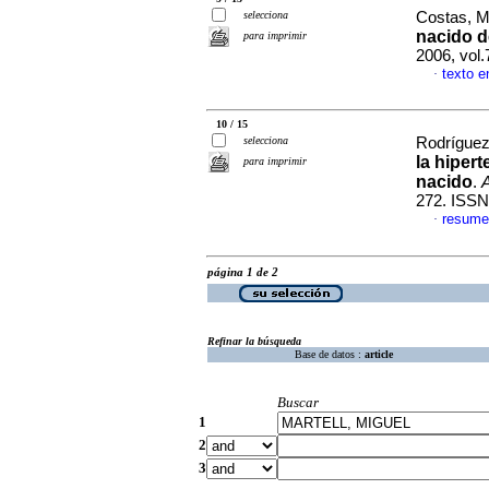
selecciona
Costas, Ma
nacido d
para imprimir
2006, vol
texto e
·
10 / 15
selecciona
Rodríguez,
la hiper
para imprimir
nacido
.
A
272. ISSN
resume
·
página 1 de 2
Refinar la búsqueda
Base de datos :
article
Buscar
1
2
3