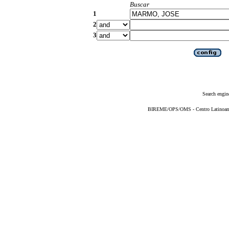
Buscar
1
2
3
Search engin
BIREME/OPS/OMS - Centro Latinoameri