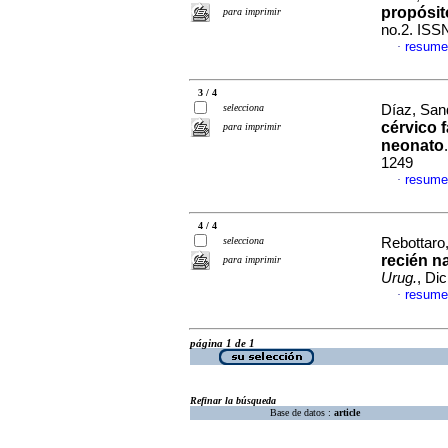
propósit
para imprimir
no.2. ISS
resume
·
3 / 4
selecciona
Díaz, Sand
cérvico 
para imprimir
neonato
1249
resume
·
4 / 4
selecciona
Rebottaro,
recién n
para imprimir
Urug.
, Di
resume
·
página 1 de 1
Refinar la búsqueda
Base de datos :
article