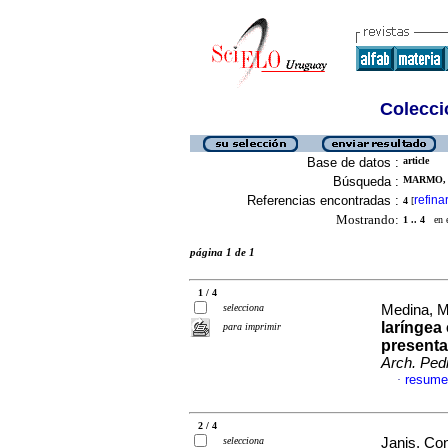
Colecció
Base de datos :
article
Búsqueda :
MARMO, J
Referencias encontradas :
refina
4
[
Mostrando:
1 .. 4
en el
página 1 de 1
1 / 4
selecciona
Medina, Ma
laríngea
para imprimir
presenta
Arch. Pedi
resume
·
2 / 4
selecciona
Janis, Con