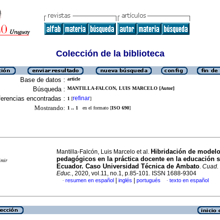
Colección de la biblioteca
Base de datos :
article
Búsqueda :
MANTILLA-FALCON, LUIS MARCELO [Autor]
erencias encontradas :
refinar
1
[
]
Mostrando:
1 .. 1
en el formato [
ISO 690
]
Hibridación de model
Mantilla-Falcón, Luis Marcelo et al.
pedagógicos en la práctica docente en la educación s
imir
Ecuador. Caso Universidad Técnica de Ambato
.
Cuad. 
Educ.
, 2020, vol.11, no.1, p.85-101. ISSN 1688-9304
|
|
resumen en español
inglés
portugués
texto en español
·
·