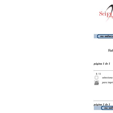
Ref
página 1 de 1
1 / 1
selecciona
para impr
página 1 de 1