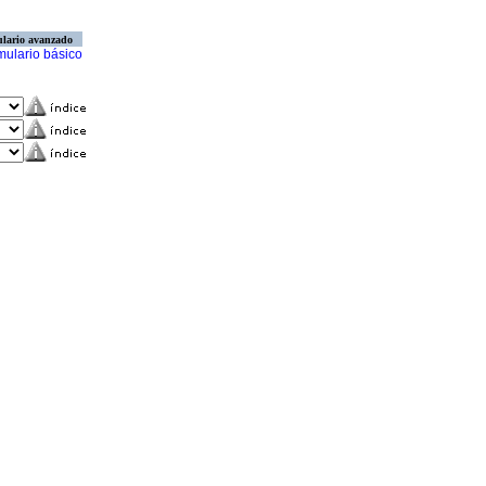
lario avanzado
mulario básico