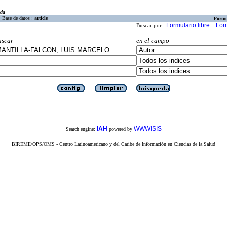
eda
Base de datos :
article
Formu
Formulario libre
For
Buscar por :
uscar
en el campo
iAH
WWWISIS
Search engine:
powered by
BIREME/OPS/OMS - Centro Latinoamericano y del Caribe de Información en Ciencias de la Salud