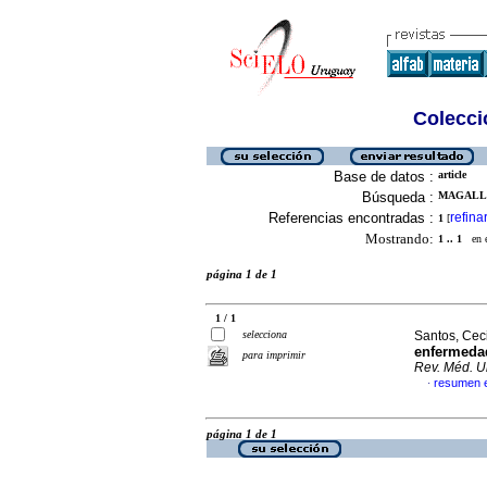
Colecció
Base de datos :
article
Búsqueda :
MAGALLA
Referencias encontradas :
refina
1
[
Mostrando:
1 .. 1
en el
página 1 de 1
1 / 1
selecciona
Santos, Ceci
enfermedad
para imprimir
Rev. Méd. U
resumen 
·
página 1 de 1