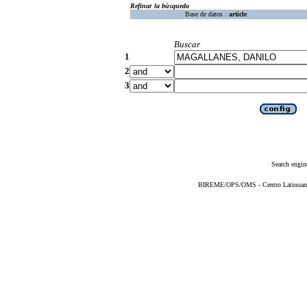
Refinar la búsqueda
Base de datos :
article
Buscar
1
2
3
Search engin
BIREME/OPS/OMS - Centro Latinoameri