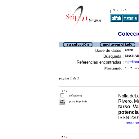
Colecció
Base de datos :
article
Búsqueda :
MACHAIN
Referencias encontradas :
refina
2
[
Mostrando:
1 .. 2
en el
página 1 de 1
1 / 2
Nolla deL
selecciona
Rivero, M
para imprimir
tarso. V
potencia
ISSN 230
resume
·
2 / 2