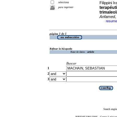
selecciona
Filippini 
terapéut
para imprimir
trimaleol
Anfamed
,
resume
·
página 1 de 1
Refinar la búsqueda
Base de datos :
article
Buscar
1
2
3
Search engin
BIREME/OPS/OMS - Centro Latinoameri