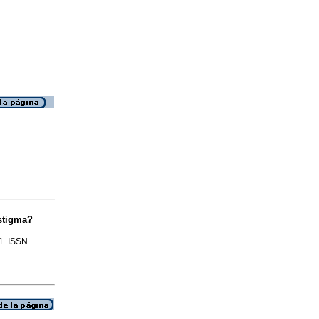
stigma?
.1. ISSN