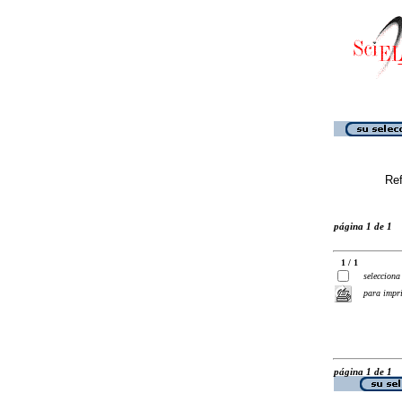
Ref
página 1 de 1
1 / 1
selecciona
para impr
página 1 de 1