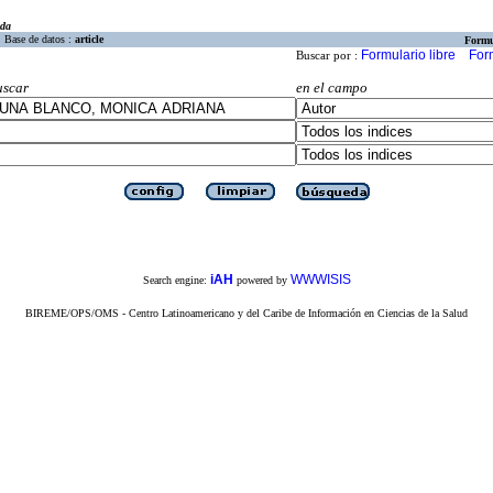
eda
Base de datos :
article
Formu
Formulario libre
For
Buscar por :
uscar
en el campo
iAH
WWWISIS
Search engine:
powered by
BIREME/OPS/OMS - Centro Latinoamericano y del Caribe de Información en Ciencias de la Salud