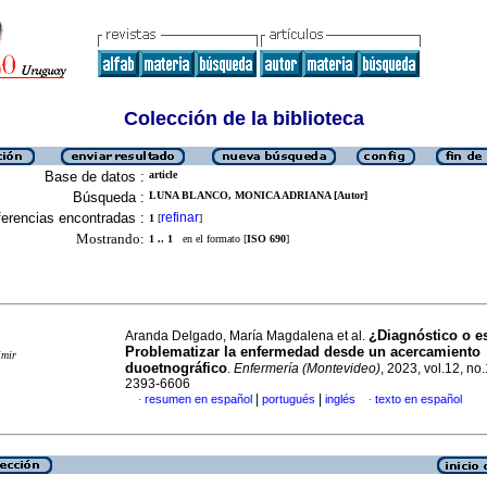
Colección de la biblioteca
Base de datos :
article
Búsqueda :
LUNA BLANCO, MONICA ADRIANA [Autor]
erencias encontradas :
refinar
1
[
]
Mostrando:
1 .. 1
en el formato [
ISO 690
]
¿Diagnóstico o e
Aranda Delgado, María Magdalena et al.
Problematizar la enfermedad desde un acercamiento
imir
duoetnográfico
.
Enfermería (Montevideo)
, 2023, vol.12, no
2393-6606
|
|
resumen en español
portugués
inglés
texto en español
·
·