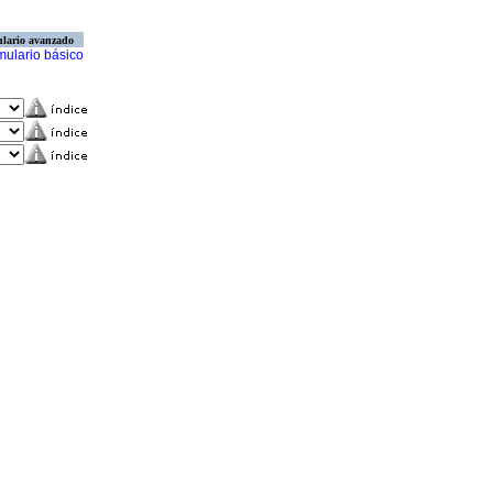
lario avanzado
mulario básico