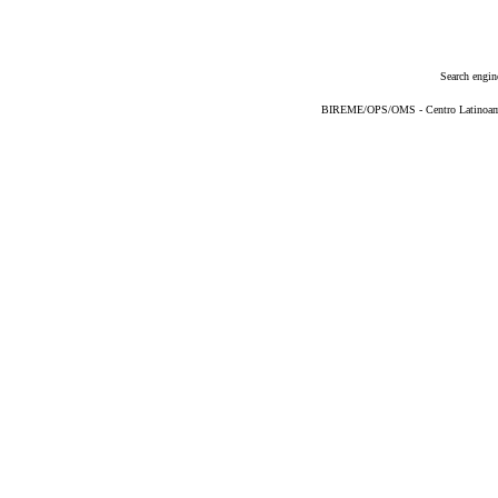
Search engin
BIREME/OPS/OMS - Centro Latinoameri