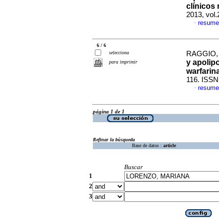
clínicos
2013, vol
resume
·
6 / 6
selecciona
RAGGIO, 
y apolipo
para imprimir
warfarin
116. ISSN
resume
·
página 1 de 1
Refinar la búsqueda
Base de datos :
article
Buscar
1
2
3