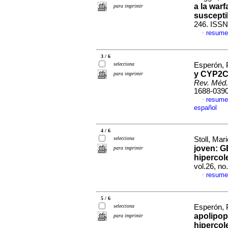
a la war
para imprimir
suscepti
246. ISSN
resume
·
3 / 6
selecciona
Esperón, P
y CYP2C9
para imprimir
Rev. Méd.
1688-039
resume
·
español
4 / 6
selecciona
Stoll, Mari
joven: G
para imprimir
hipercol
vol.26, n
resume
·
5 / 6
selecciona
Esperón, P
apolipop
para imprimir
hipercol