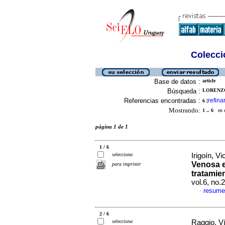
Colecció
Base de datos :
article
Búsqueda :
LORENZO
Referencias encontradas :
refina
6
[
Mostrando:
1 .. 6
en el
página 1 de 1
1 / 6
selecciona
Irigoín, Vi
Venosa e
para imprimir
tratamien
vol.6, no.
resume
·
2 / 6
selecciona
Raggio, Ví