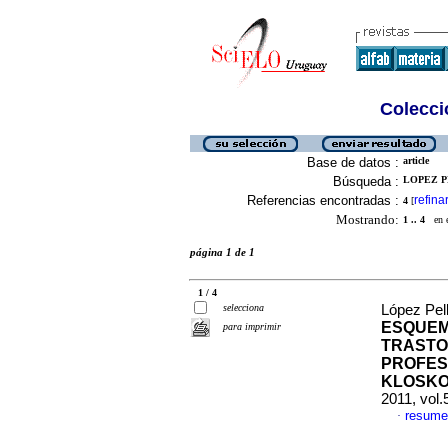
Colecció
Base de datos :
article
Búsqueda :
LOPEZ P
Referencias encontradas :
refina
4
[
Mostrando:
1 .. 4
en el
página 1 de 1
1 / 4
selecciona
López Pell
ESQUEM
para imprimir
TRASTO
PROFES
KLOSKO 
2011, vol.
resume
·