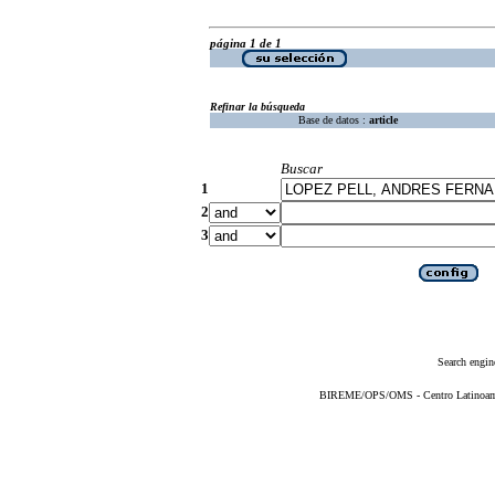
página 1 de 1
Refinar la búsqueda
Base de datos :
article
Buscar
1
2
3
Search engin
BIREME/OPS/OMS - Centro Latinoameri