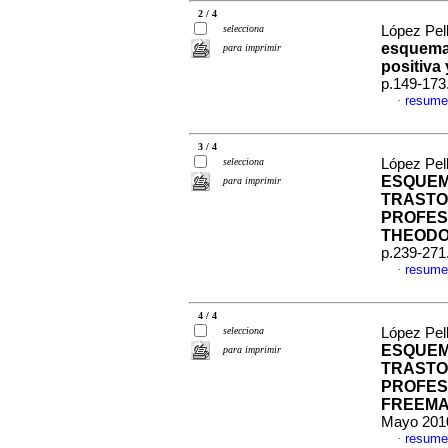
2 / 4
selecciona
López Pell
esquemas
para imprimir
positiva
p.149-173
resume
·
3 / 4
selecciona
López Pell
ESQUEM
para imprimir
TRASTO
PROFES
THEODO
p.239-271
resume
·
4 / 4
selecciona
López Pell
ESQUEM
para imprimir
TRASTO
PROFES
FREEMAN
Mayo 2010
resume
·